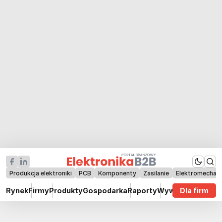
Produkcja elektroniki
PCB
Komponenty
Zasilanie
Elektromechan
Rynek
Firmy
Produkty
Gospodarka
Raporty
Wywiady
Dla firm
Technik