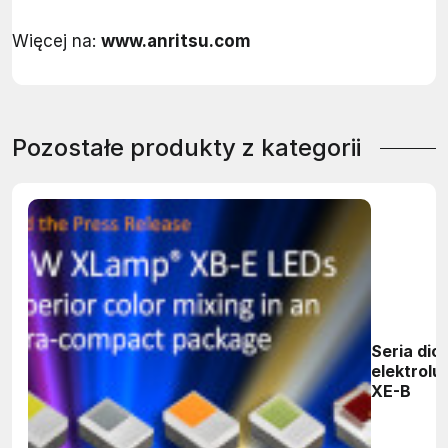
Więcej na:
www.anritsu.com
Pozostałe produkty z kategorii
Seria dio
elektrol
XE-B