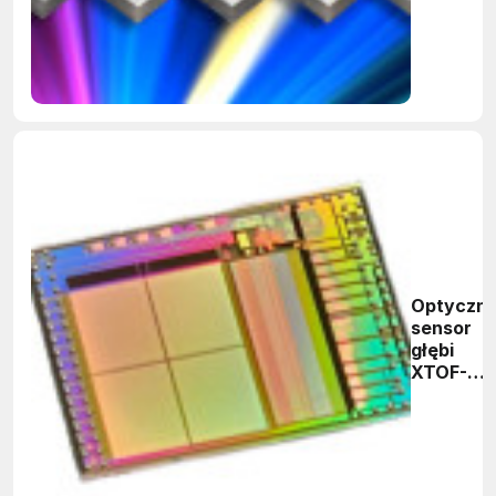
Optyczn
sensor
głębi
XTOF-
102-B