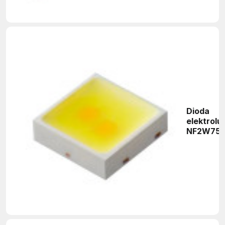
Dioda
elektrol
NF2W757