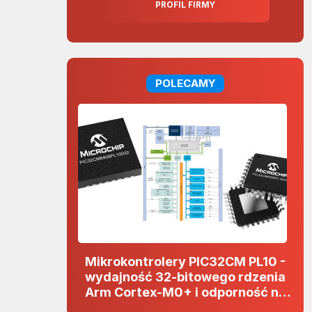
PROFIL FIRMY
POLECAMY
Mikrokontrolery PIC32CM PL10 -
wydajność 32-bitowego rdzenia
Arm Cortex-M0+ i odporność na
zakłócenia w projektach 5 V