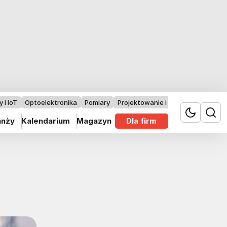
 i IoT
Optoelektronika
Pomiary
Projektowanie i badania
anży
Kalendarium
Magazyn
Dla firm