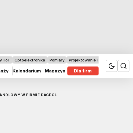
 i IoT
Optoelektronika
Pomiary
Projektowanie i badania
anży
Kalendarium
Magazyn
Dla firm
ANDLOWY W FIRMIE DACPOL
,