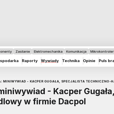
onenty
Zasilanie
Elektromechanika
Komunikacja
Mikrokontrolery
spodarka
Raporty
Wywiady
Technika
Opinie
Puls br
: MINIWYWIAD - KACPER GUGAŁA, SPECJALISTA TECHNICZNO-H
miniwywiad - Kacper Gugała
dlowy w firmie Dacpol