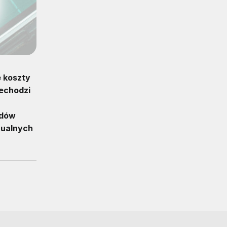
e koszty
zechodzi
adów
tualnych