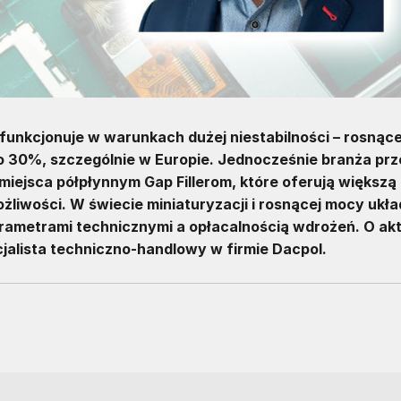
unkcjonuje w warunkach dużej niestabilności – rosnąc
 o 30%, szczególnie w Europie. Jednocześnie branża pr
miejsca półpłynnym Gap Fillerom, które oferują większą
żliwości. W świecie miniaturyzacji i rosnącej mocy ukł
rametrami technicznymi a opłacalnością wdrożeń. O ak
alista techniczno‑handlowy w firmie Dacpol.