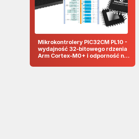
Mikrokontrolery PIC32CM PL10 -
wydajność 32-bitowego rdzenia
Arm Cortex-M0+ i odporność na
zakłócenia w projektach 5 V