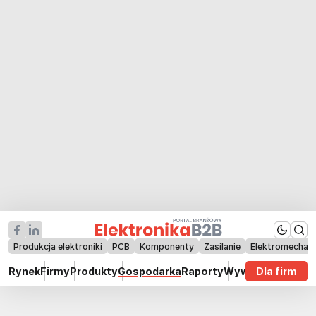
Produkcja elektroniki
PCB
Komponenty
Zasilanie
Elektromechan
Rynek
Firmy
Produkty
Gospodarka
Raporty
Wywiady
Dla firm
Technik