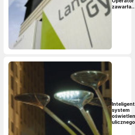
Operator
zawarła
umowę z
firmą
Landis+G
Inteligen
system
oświetlen
ulicznego