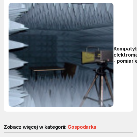
Kompatyb
elektrom
- pomiar 
Zobacz więcej w kategorii:
Gospodarka