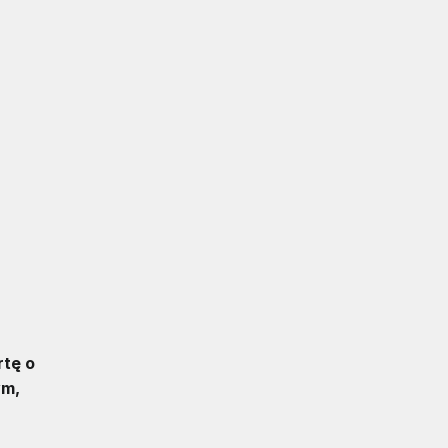
rtę o
ym,