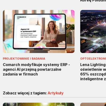
Koreę Połudn
PROJEKTOWANIE I BADANIA
OPTOELEKTRON
Comarch modyfikuje systemy ERP -
Lena Lightin
agenci AI przejmą powtarzalne
oświetlenie w
zadania w firmach
65% oszczędno
inteligentne 
Zobacz więcej z tagiem:
Artykuły