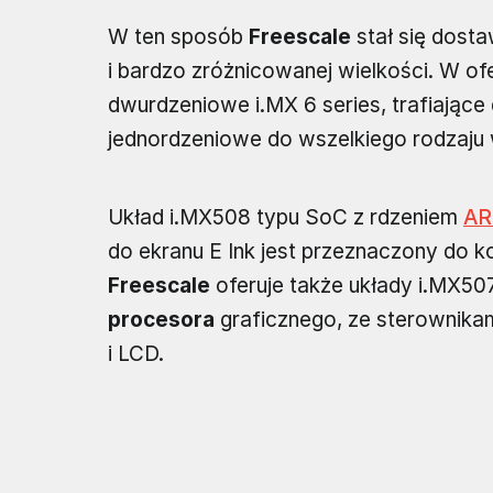
W ten sposób
Freescale
stał się dost
i bardzo zróżnicowanej wielkości. W ofe
dwurdzeniowe i.MX 6 series, trafiając
jednordzeniowe do wszelkiego rodzaju
Układ i.MX508 typu SoC z rdzeniem
A
do ekranu E Ink jest przeznaczony do 
Freescale
oferuje także układy i.MX507
procesora
graficznego, ze sterownika
i LCD.