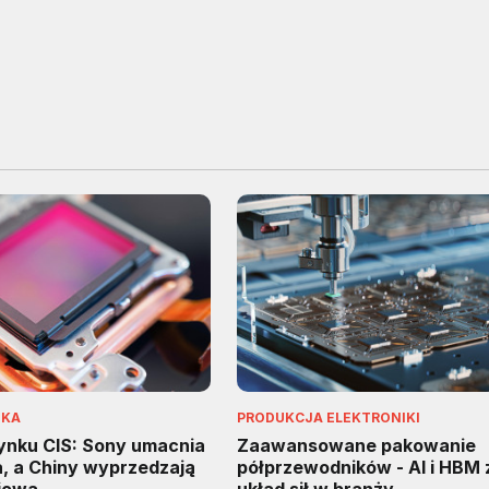
IKA
PRODUKCJA ELEKTRONIKI
rynku CIS: Sony umacnia
Zaawansowane pakowanie
a, a Chiny wyprzedzają
półprzewodników - AI i HBM 