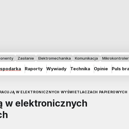
onenty
Zasilanie
Elektromechanika
Komunikacja
Mikrokontrolery
spodarka
Raporty
Wywiady
Technika
Opinie
Puls br
PRACUJĄ W ELEKTRONICZNYCH WYŚWIETLACZACH PAPIEROWYCH
ą w elektronicznych
ch