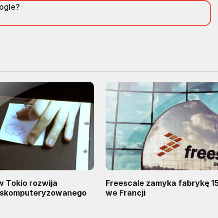
oogle?
 Tokio rozwija
Freescale zamyka fabrykę 
 "skomputeryzowanego
we Francji