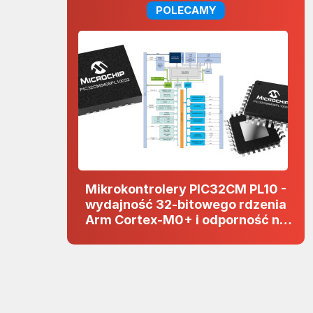
POLECAMY
Mikrokontrolery PIC32CM PL10 -
wydajność 32-bitowego rdzenia
Arm Cortex-M0+ i odporność na
zakłócenia w projektach 5 V