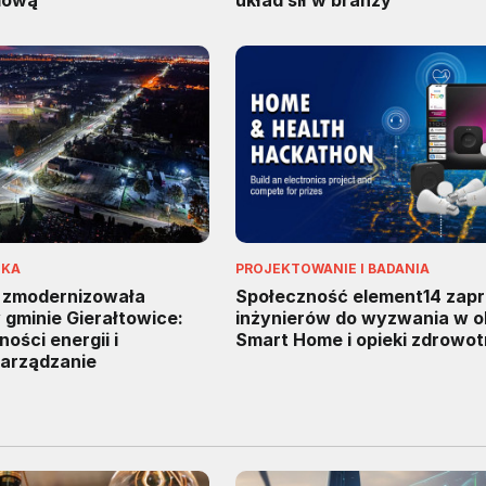
iową
układ sił w branży
IKA
PROJEKTOWANIE I BADANIA
g zmodernizowała
Społeczność element14 zap
 gminie Gierałtowice:
inżynierów do wyzwania w 
ści energii i
Smart Home i opieki zdrowot
zarządzanie