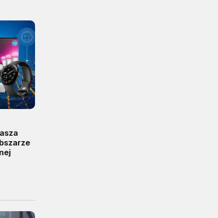
rasza
obszarze
nej