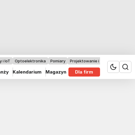
 i IoT
Optoelektronika
Pomiary
Projektowanie i badania
anży
Kalendarium
Magazyn
Dla firm