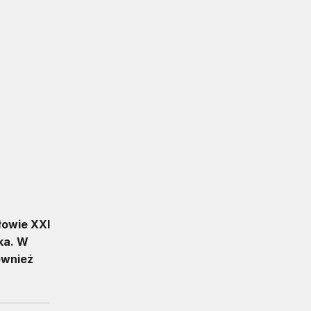
łowie XXI
ska. W
ównież