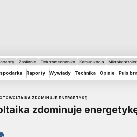
onenty
Zasilanie
Elektromechanika
Komunikacja
Mikrokontrolery
spodarka
Raporty
Wywiady
Technika
Opinie
Puls br
 FOTOWOLTAIKA ZDOMINUJE ENERGETYKĘ
woltaika zdominuje energetyk