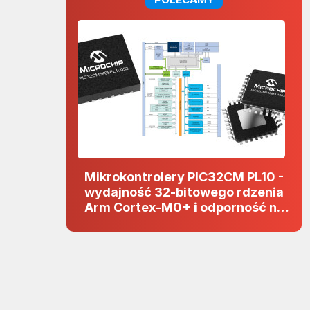
Mikrokontrolery PIC32CM PL10 -
wydajność 32-bitowego rdzenia
Arm Cortex-M0+ i odporność na
zakłócenia w projektach 5 V