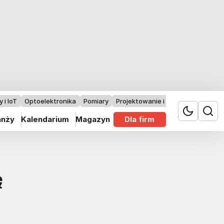
 i IoT
Optoelektronika
Pomiary
Projektowanie i badania
anży
Kalendarium
Magazyn
Dla firm
ę