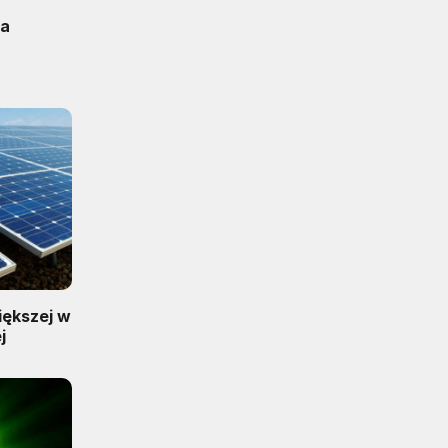
na
iększej w
j