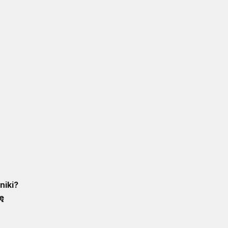
niki?
ę