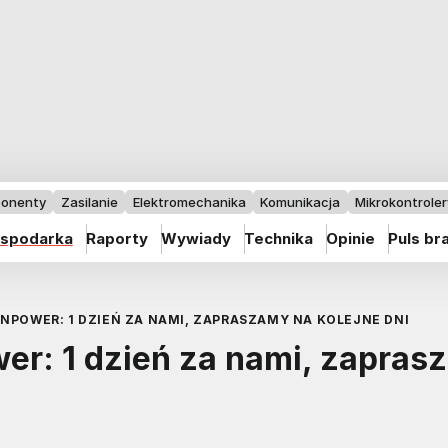
onenty
Zasilanie
Elektromechanika
Komunikacja
Mikrokontrolery
spodarka
Raporty
Wywiady
Technika
Opinie
Puls br
ENPOWER: 1 DZIEŃ ZA NAMI, ZAPRASZAMY NA KOLEJNE DNI
er: 1 dzień za nami, zapras