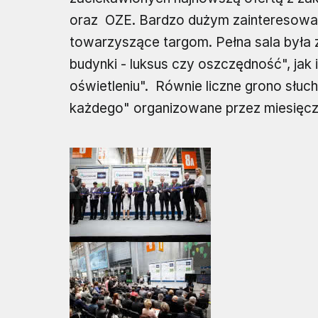
oraz OZE. Bardzo dużym zainteresowan
towarzyszące targom. Pełna sala była 
budynki - luksus czy oszczędność", ja
oświetleniu". Równie liczne grono słuc
każdego" organizowane przez miesięczn