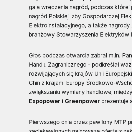
gala wręczenia nagród, podczas której
nagród Polskiej Izby Gospodarczej Elek
Elektroinstalacyjnego, a także nagrod
branżowy Stowarzyszenia Elektryków P
Głos podczas otwarcia zabrał m.in. Pan
Handlu Zagranicznego - podkreślał ważn
rozwijających się krajów Unii Europejsk
Chin z krajami Europy Środkowo-Wschod
zwiększaniu wymiany handlowej między 
Expopower i Greenpower
prezentuje s
Pierwszego dnia przez pawilony MTP pr
zaciekawionych najnowszą ofertą z zakr