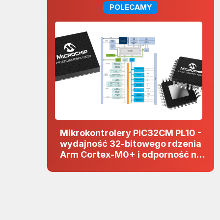
POLECAMY
Mikrokontrolery PIC32CM PL10 -
wydajność 32-bitowego rdzenia
Arm Cortex-M0+ i odporność na
zakłócenia w projektach 5 V