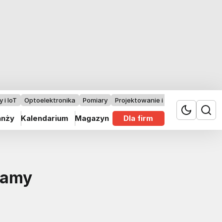
 i IoT
Optoelektronika
Pomiary
Projektowanie i badania
anży
Kalendarium
Magazyn
Dla firm
zamy