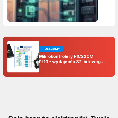
w prakty
POLECAMY
Mikrokontrolery PIC32CM
PL10 - wydajność 32-bitowego
rdzenia Arm Cortex-M0+ i
odporność na zakłócenia w
projektach 5 V