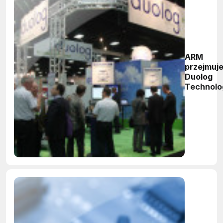
ARM
przejmuj
Duolog
Technolo