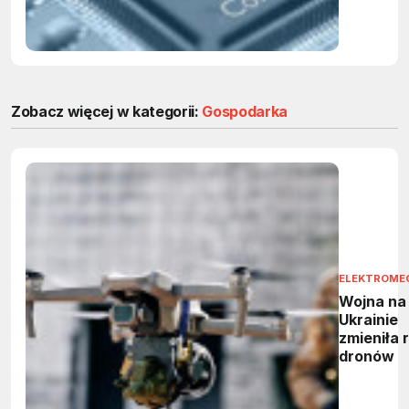
Zobacz więcej w kategorii:
Gospodarka
ELEKTROME
Wojna na
Ukrainie
zmieniła 
dronów