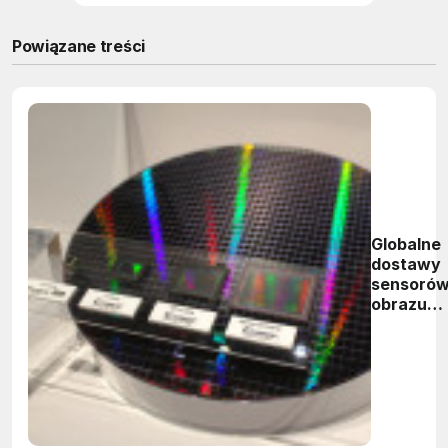
Powiązane treści
Globalne
dostawy
sensoró
obrazu
osiągną
w 2020
roku
wartość
15 mld
dolarów