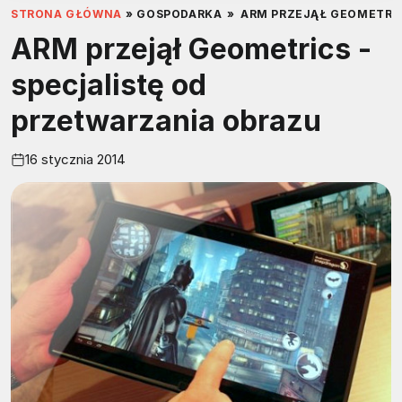
STRONA GŁÓWNA
»
GOSPODARKA
»
ARM PRZEJĄŁ GEOMETRIC
ARM przejął Geometrics -
specjalistę od
przetwarzania obrazu
16 stycznia 2014