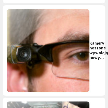
Kamery
noszone
wywołają
nowy
boom na
rynku
czujnikó
obrazu