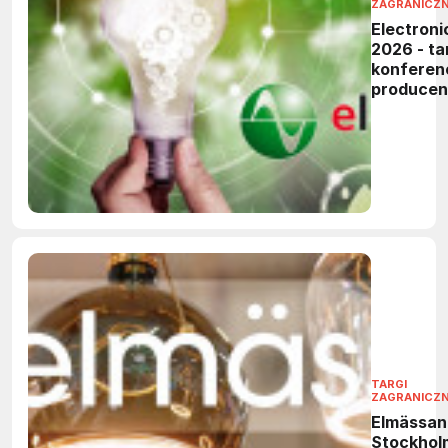
ZAGRANICZ
Electroni
2026 - tar
konferen
produce
elektronik
TARGI
ZAGRANICZ
Elmässan
Stockhol