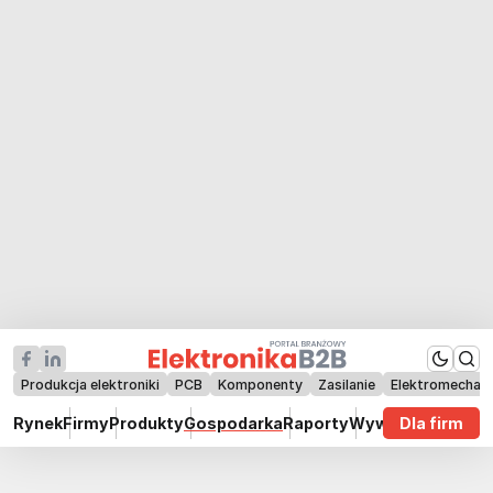
Produkcja elektroniki
PCB
Komponenty
Zasilanie
Elektromechan
Rynek
Firmy
Produkty
Gospodarka
Raporty
Wywiady
Dla firm
Technik