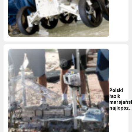
w górach
Dachstei
zakończ
sukcese
Polski
łazik
marsjańs
najlepszy
na świeci
!