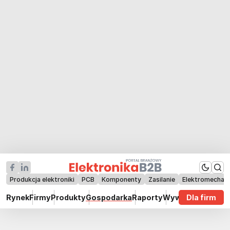
Produkcja elektroniki
PCB
Komponenty
Zasilanie
Elektromechan
Rynek
Firmy
Produkty
Gospodarka
Raporty
Wywiady
Dla firm
Technik