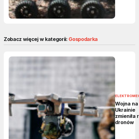
Zobacz więcej w kategorii:
Gospodarka
ELEKTROME
Wojna na
Ukrainie
zmieniła 
dronów