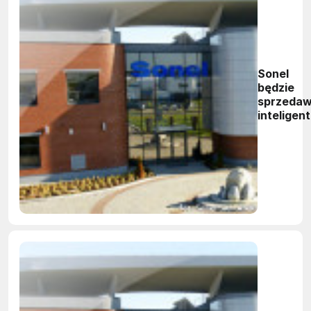
Sonel
będzie
sprzedaw
inteligen
liczniki
energii