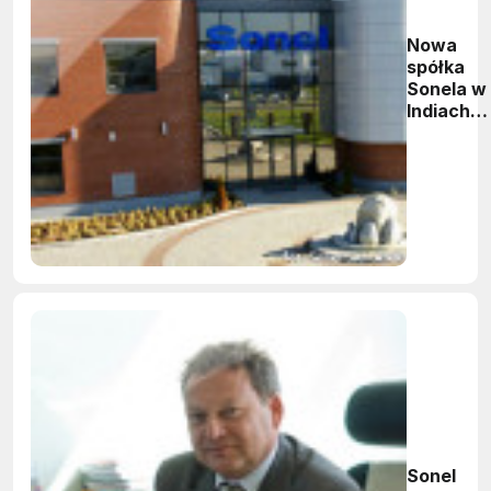
Nowa
spółka
Sonela w
Indiach
uzyskała
rentowno
grupa
stawia n
eksport
Sonel