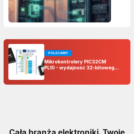
w prakty
POLECAMY
Mikrokontrolery PIC32CM
PL10 - wydajność 32-bitowego
rdzenia Arm Cortex-M0+ i
odporność na zakłócenia w
projektach 5 V
Cała branża elektroniki. Twoje