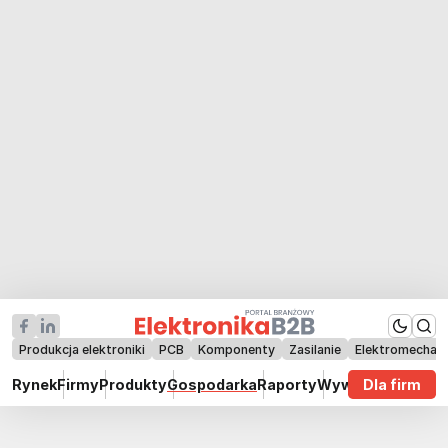
Produkcja elektroniki
PCB
Komponenty
Zasilanie
Elektromechan
Rynek
Firmy
Produkty
Gospodarka
Raporty
Wywiady
Dla firm
Technik