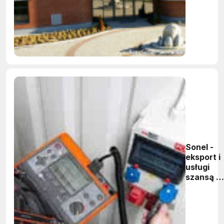
Chińczyk
zakłada
Foxytech
Sonel -
eksport i
usługi
szansą n
uzyskani
efektu
skali