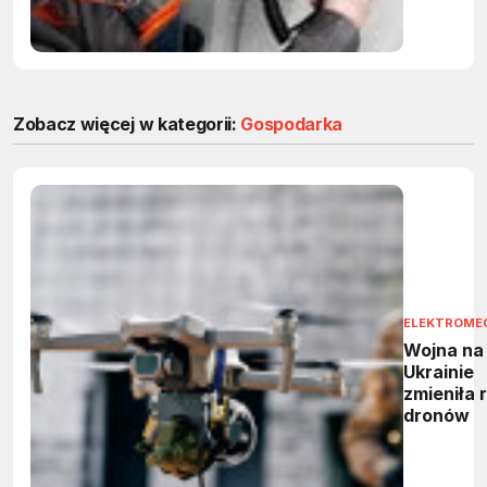
Zobacz więcej w kategorii:
Gospodarka
ELEKTROME
Wojna na
Ukrainie
zmieniła 
dronów