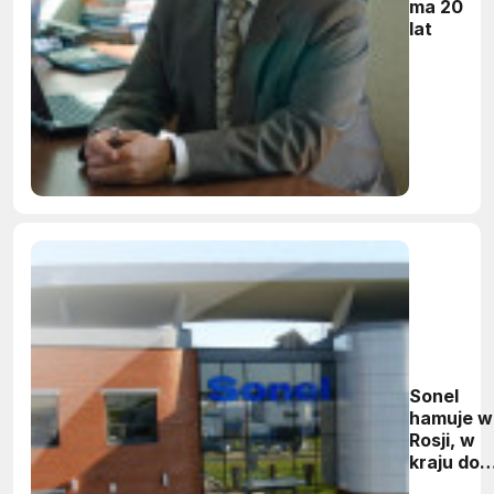
ma 20
lat
Sonel
hamuje w
Rosji, w
kraju do
spółki z