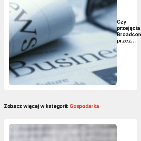
Czy
przejęcia
Broadco
przez
Avago,
Altery
przez
Intela i in
fuzje to
sygnały
kryzysu?
Zobacz więcej w kategorii:
Gospodarka