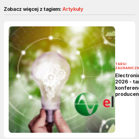
Zobacz więcej z tagiem:
Artykuły
TARGI
ZAGRANICZ
Electroni
2026 - tar
konferen
produce
elektronik