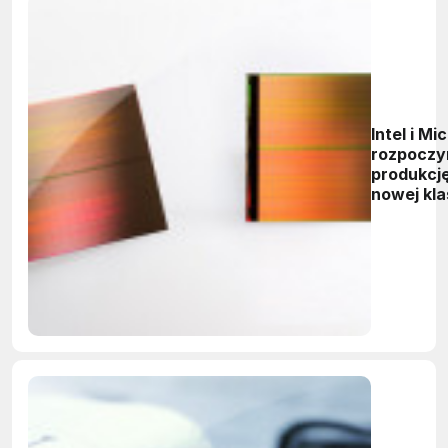
Intel i Mi
rozpoczy
produkcj
nowej kla
pamięci