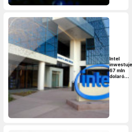
Intel
inwestuj
67 mln
dolarów
w 8
chińskich
start-
upów