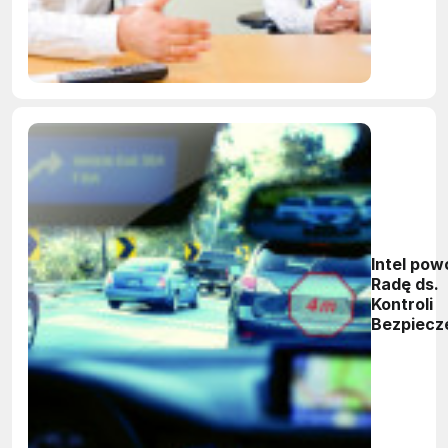
z firmy In
Intel pow
Radę ds.
Kontroli
Bezpiecz
Samocho