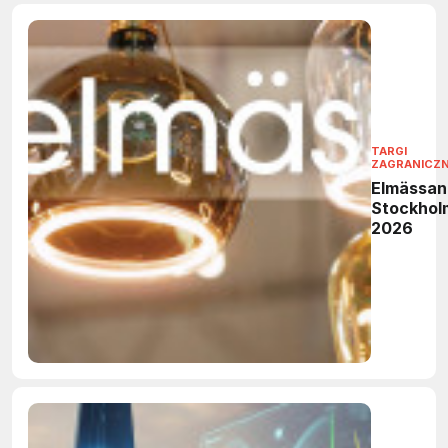
TARGI
ZAGRANICZ
Elmässan
Stockhol
2026