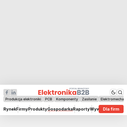
Produkcja elektroniki
PCB
Komponenty
Zasilanie
Elektromechan
Rynek
Firmy
Produkty
Gospodarka
Raporty
Wywiady
Dla firm
Technik