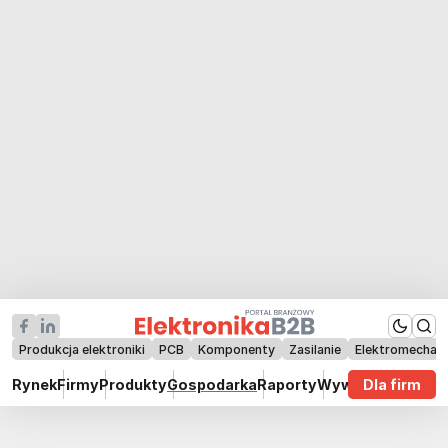
Produkcja elektroniki
PCB
Komponenty
Zasilanie
Elektromechan
Rynek
Firmy
Produkty
Gospodarka
Raporty
Wywiady
Dla firm
Technik