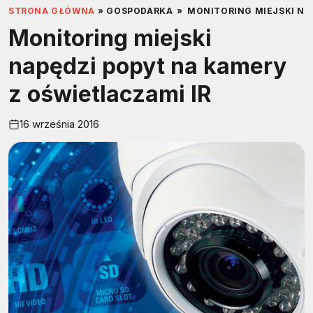
STRONA GŁÓWNA
»
GOSPODARKA
»
MONITORING MIEJSKI NA
Monitoring miejski
napędzi popyt na kamery
z oświetlaczami IR
16 września 2016