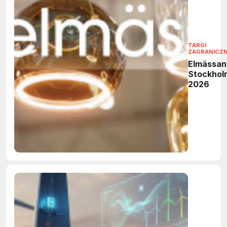
TARGI
ZAGRANICZ
Elmässan
Stockhol
2026