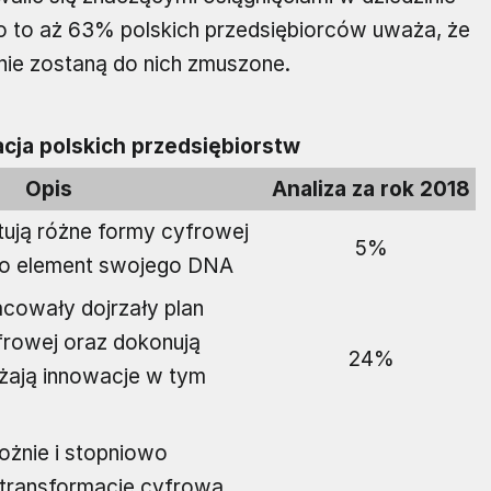
o to aż 63% polskich przedsiębiorców uważa, że
 nie zostaną do nich zmuszone.
cja polskich przedsiębiorstw
Opis
Analiza za rok 2018
ktują różne formy cyfrowej
5%
ako element swojego DNA
acowały dojrzały plan
frowej oraz dokonują
24%
ażają innowacje w tym
rożnie i stopniowo
transformację cyfrową,