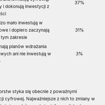
37%
 i dokonują inwestycji z
ści
dzo mało inwestują w
owe i dopiero zaczynają
31%
 tym zakresie
 mają planów wdrażania
owych ani nie inwestują w
3%
e
iorstw styka się obecnie z poważnymi
i cyfrowej. Najważniejsze z nich to zmiany w