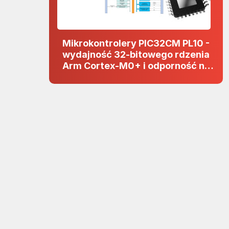
Mikrokontrolery PIC32CM PL10 -
wydajność 32-bitowego rdzenia
Arm Cortex-M0+ i odporność na
zakłócenia w projektach 5 V