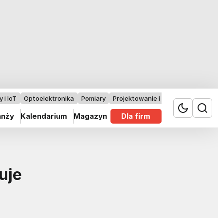
 i IoT
Optoelektronika
Pomiary
Projektowanie i badania
anży
Kalendarium
Magazyn
Dla firm
uje