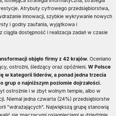
 istniejąca strategia informatyczna, strategia
westycje. Atrybuty cyfrowego przedsiębiorstwa,
e wdrażanie innowacji, szybkie wykrywanie nowych
ysty i godny zaufania, wyjątkowa i
 ciągła dostępność i realizacja zadań w czasie
nsformacji objęło firmy z 42 krajów
. Oceniano
ący, ostrożni, śledzący oraz opóźnieni.
W Polsce
ę w kategorii liderów, a ponad jedna trzecia
 grup o najniższym poziomie dojrzałości.
t ostrożnie i w zbyt wolnym tempie, albo w
cji. Niemal jedna czwarta (24%) przedsiębiorstw
orii "wdrażających". Największą grupę stanowią
walić się znaczącymi osiągnięciami w dziedzinie