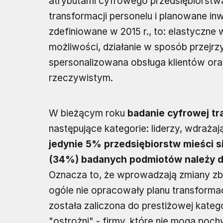
atrybutami cyfrowego przedsiębiorstwa,
transformacji personelu i planowane in
zdefiniowane w 2015 r., to: elastyczn
możliwości, działanie w sposób przejrz
spersonalizowana obsługa klientów oraz
rzeczywistym.
W bieżącym roku
badanie cyfrowej tra
następujące kategorie: liderzy, wdrażaj
jedynie 5% przedsiębiorstw mieści si
(34%) badanych podmiotów należy do
Oznacza to, że wprowadzają zmiany zby
ogóle nie opracowały planu transforma
została zaliczona do prestiżowej kateg
"ostrożni" - firmy, które nie mogą poch