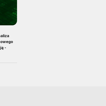
aliza
frowego
ją -