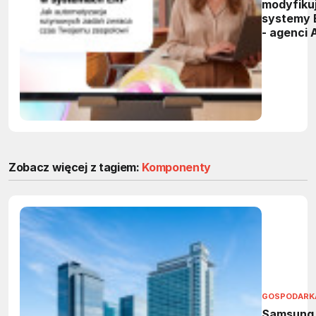
modyfiku
systemy 
- agenci 
przejmą
powtarza
zadania 
firmach
Zobacz więcej z tagiem:
Komponenty
GOSPODARK
Samsung