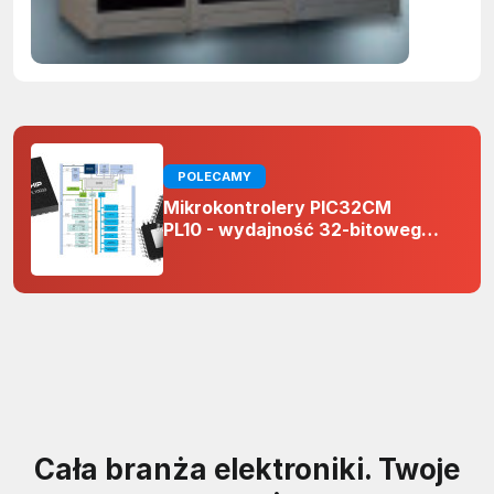
POLECAMY
Mikrokontrolery PIC32CM
PL10 - wydajność 32-bitowego
rdzenia Arm Cortex-M0+ i
odporność na zakłócenia w
projektach 5 V
Cała branża elektroniki. Twoje