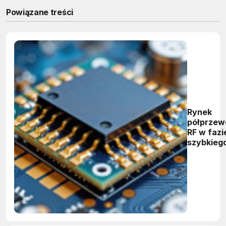
Powiązane treści
Rynek
półprzew
RF w fazi
szybkieg
wzrostu. 
RF rozpo
się nowa 