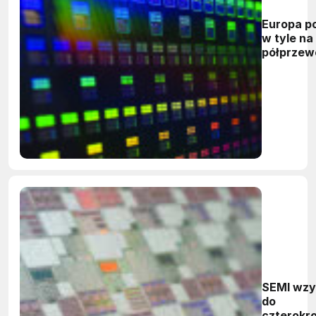
Europa p
w tyle na
półprzew
SEMI wz
do
czterokr