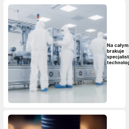
Na całym
brakuje
specjalis
technolog
półprzew