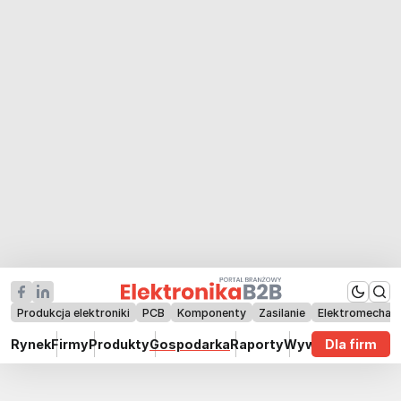
Produkcja elektroniki
PCB
Komponenty
Zasilanie
Elektromechan
Rynek
Firmy
Produkty
Gospodarka
Raporty
Wywiady
Dla firm
Technik