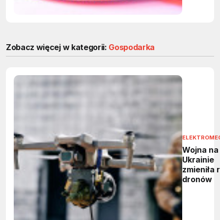
Zobacz więcej w kategorii:
Gospodarka
ELEKTROME
Wojna na
Ukrainie
zmieniła 
dronów