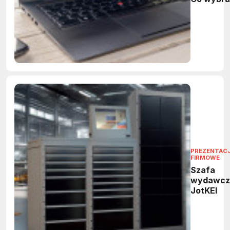
budżecie
1000–150
zł?
PREZENTAC
FIRMOWE
Szafa
wydawcz
JotKEl