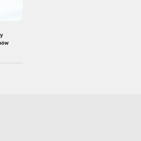
ty
emów