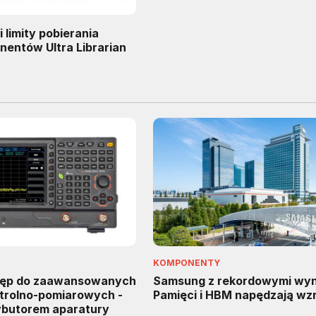
 limity pobierania
nentów Ultra Librarian
KOMPONENTY
tęp do zaawansowanych
Samsung z rekordowymi wyn
trolno-pomiarowych -
Pamięci i HBM napędzają wz
rybutorem aparatury