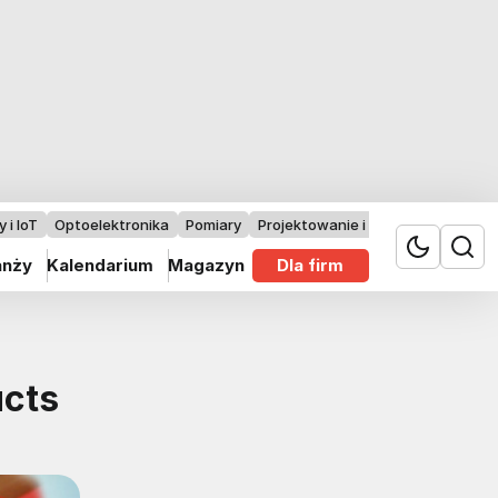
 i IoT
Optoelektronika
Pomiary
Projektowanie i badania
anży
Kalendarium
Magazyn
Dla firm
ucts