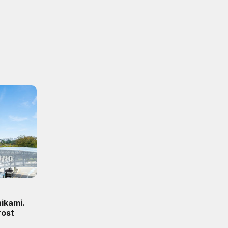
ikami.
rost