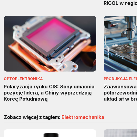
RIGOL w regi
OPTOELEKTRONIKA
PRODUKCJA ELE
Polaryzacja rynku CIS: Sony umacnia
Zaawansowa
pozycję lidera, a Chiny wyprzedzają
półprzewodnik
Koreę Południową
układ sił w b
Zobacz więcej z tagiem:
Elektromechanika