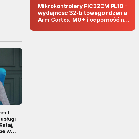
Mikrokontrolery PIC32CM PL10 -
wydajność 32-bitowego rdzenia
Arm Cortex-M0+ i odporność na
zakłócenia w projektach 5 V
ment
 usługi
Rataj,
pe w