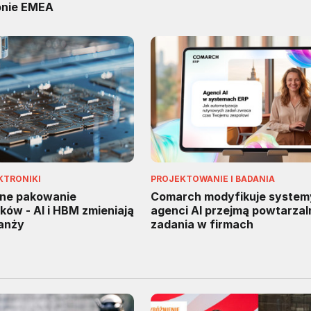
onie EMEA
KTRONIKI
PROJEKTOWANIE I BADANIA
ne pakowanie
Comarch modyfikuje system
ów - AI i HBM zmieniają
agenci AI przejmą powtarzal
ranży
zadania w firmach