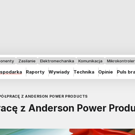
onenty
Zasilanie
Elektromechanika
Komunikacja
Mikrokontrolery
spodarka
Raporty
Wywiady
Technika
Opinie
Puls br
PÓŁPRACĘ Z ANDERSON POWER PRODUCTS
racę z Anderson Power Prod