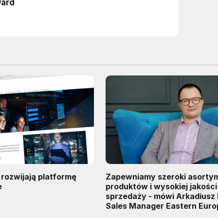
I rozwijają platformę
Zapewniamy szeroki asorty
e
produktów i wysokiej jakości
sprzedaży - mówi Arkadiusz 
Sales Manager Eastern Euro
firmie Digi-Key Electronics