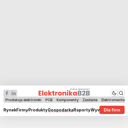
Produkcja elektroniki
PCB
Komponenty
Zasilanie
Elektromechan
Rynek
Firmy
Produkty
Gospodarka
Raporty
Wywiady
Dla firm
Technik