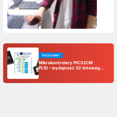
kompute
POLECAMY
Mikrokontrolery PIC32CM
PL10 - wydajność 32-bitowego
rdzenia Arm Cortex-M0+ i
odporność na zakłócenia w
projektach 5 V