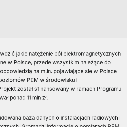
dzić jakie natężenie pól elektromagnetycznych
jne w Polsce, przede wszystkim należące do
odpowiedzią na m.in. pojawiające się w Polsce
h poziomów PEM w środowisku i
. Projekt został sfinansowany w ramach Programu
ał ponad 11 mln zł.
owana baza danych o instalacjach radiowych i
ycznych. Gromadzi informacje o pomiarach PEM