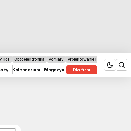
 i IoT
Optoelektronika
Pomiary
Projektowanie i badania
anży
Kalendarium
Magazyn
Dla firm