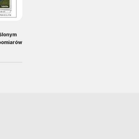
eślonym
 pomiarów