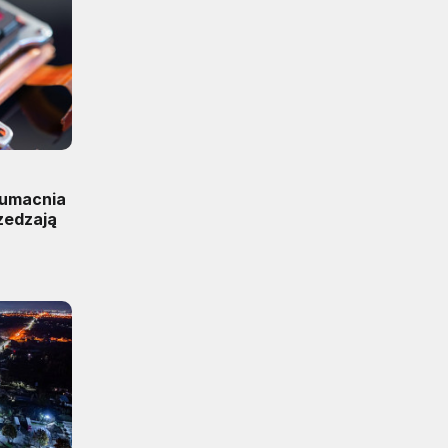
 umacnia
zedzają