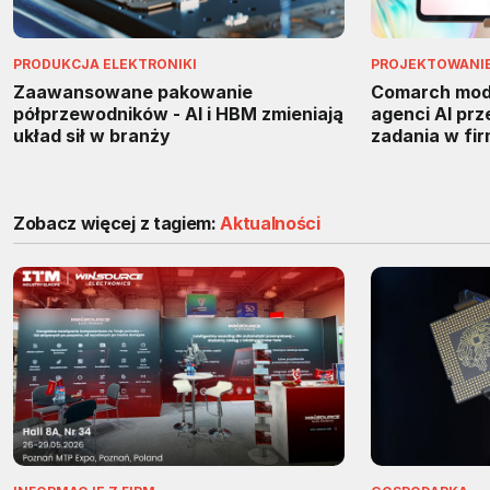
PRODUKCJA ELEKTRONIKI
PROJEKTOWANIE 
Zaawansowane pakowanie
Comarch mody
półprzewodników - AI i HBM zmieniają
agenci AI pr
układ sił w branży
zadania w fi
Zobacz więcej z tagiem:
Aktualności