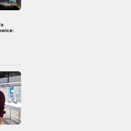
ła
owice: