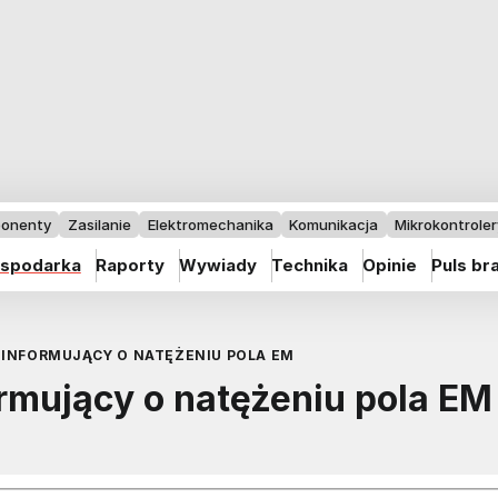
onenty
Zasilanie
Elektromechanika
Komunikacja
Mikrokontrolery
spodarka
Raporty
Wywiady
Technika
Opinie
Puls br
 INFORMUJĄCY O NATĘŻENIU POLA EM
rmujący o natężeniu pola EM