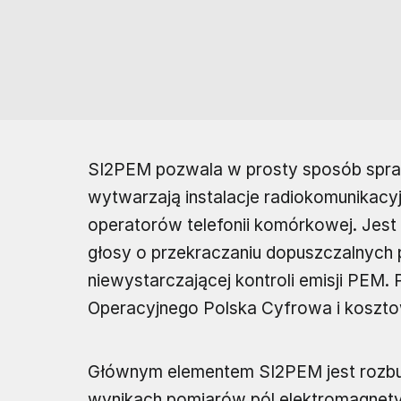
SI2PEM pozwala w prosty sposób spraw
wytwarzają instalacje radiokomunikacy
operatorów telefonii komórkowej. Jest 
głosy o przekraczaniu dopuszczalnyc
niewystarczającej kontroli emisji PEM
Operacyjnego Polska Cyfrowa i kosztow
Głównym elementem SI2PEM jest rozbud
wynikach pomiarów pól elektromagnet