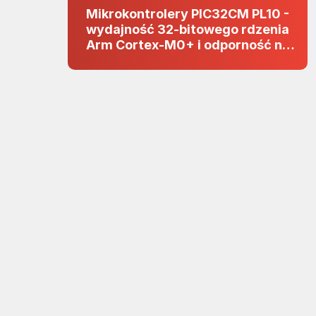
Mikrokontrolery PIC32CM PL10 -
wydajność 32-bitowego rdzenia
Arm Cortex-M0+ i odporność na
zakłócenia w projektach 5 V