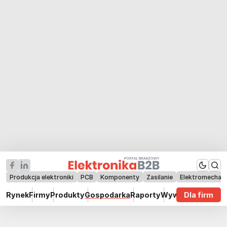
Produkcja elektroniki
PCB
Komponenty
Zasilanie
Elektromechan
Rynek
Firmy
Produkty
Gospodarka
Raporty
Wywiady
Dla firm
Technik