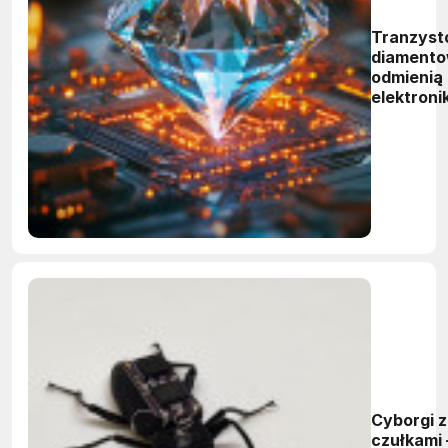
Tranzyst
diament
odmienią
elektroni
dużej mo
Cyborgi z
czułkami 