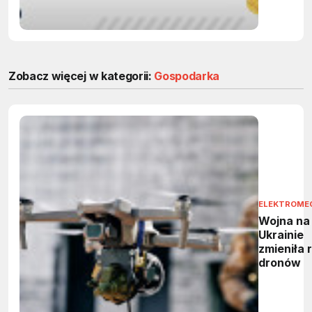
Zobacz więcej w kategorii:
Gospodarka
ELEKTROME
Wojna na
Ukrainie
zmieniła 
dronów