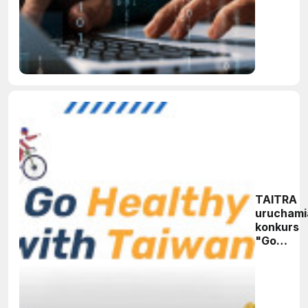
TAITRA
uruchami
konkurs
"Go
Healthy
with
Taiwan"