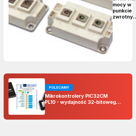
mocy w
punkcie
zwrotny
- rynek
osiągnie
ponad 41
mld
dolarów 
2031 rok
POLECAMY
Mikrokontrolery PIC32CM
PL10 - wydajność 32-bitowego
rdzenia Arm Cortex-M0+ i
odporność na zakłócenia w
projektach 5 V