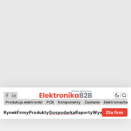
Produkcja elektroniki
PCB
Komponenty
Zasilanie
Elektromechan
Rynek
Firmy
Produkty
Gospodarka
Raporty
Wywiady
Dla firm
Technik