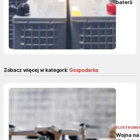
baterii
Zobacz więcej w kategorii:
Gospodarka
ELEKTROME
Wojna na