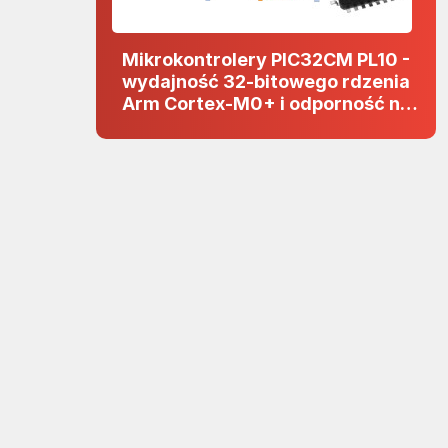
Mikrokontrolery PIC32CM PL10 -
wydajność 32-bitowego rdzenia
Arm Cortex-M0+ i odporność na
zakłócenia w projektach 5 V