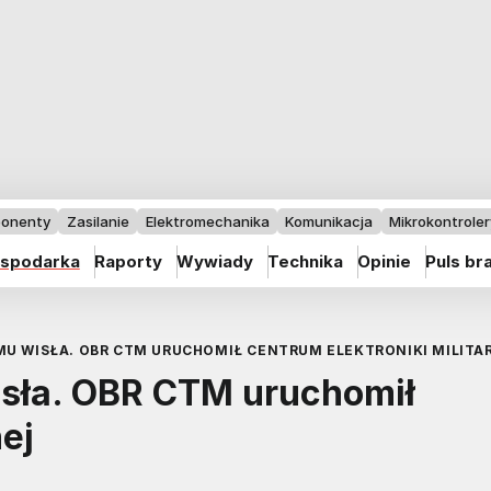
onenty
Zasilanie
Elektromechanika
Komunikacja
Mikrokontrolery
spodarka
Raporty
Wywiady
Technika
Opinie
Puls br
MU WISŁA. OBR CTM URUCHOMIŁ CENTRUM ELEKTRONIKI MILITA
isła. OBR CTM uruchomił
ej