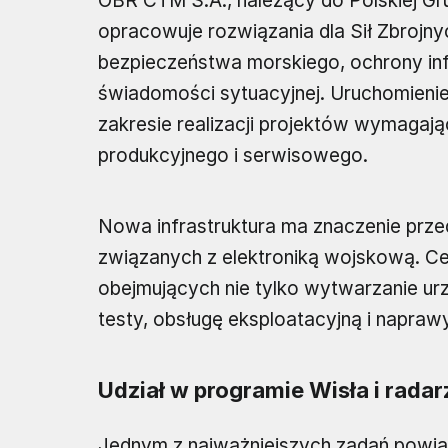
OBR CTM S.A., należący do Polskiej Gr
opracowuje rozwiązania dla Sił Zbrojny
bezpieczeństwa morskiego, ochrony infr
świadomości sytuacyjnej. Uruchomienie
zakresie realizacji projektów wymaga
produkcyjnego i serwisowego.
Nowa infrastruktura ma znaczenie przed
związanych z elektroniką wojskową. C
obejmujących nie tylko wytwarzanie urz
testy, obsługę eksploatacyjną i napraw
Udział w programie Wisła i rad
Jednym z najważniejszych zadań powią