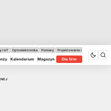
 i IoT
Optoelektronika
Pomiary
Projektowanie i badania
anży
Kalendarium
Magazyn
Dla firm
RNEJ