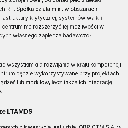
upy Zbrojeniowej, od ponad pięciu dekad
ch RP. Spółka działa m.in. w obszarach
astruktury krytycznej, systemów walki i
 centrum ma rozszerzyć jej możliwości w
jących własnego zaplecza badawczo-
e wszystkim dla rozwijania w kraju kompetencji
entrum będzie wykorzystywane przy projektach
ądzeń lub modułów, lecz także ich integrację,
y.
arze LTAMDS
zanych z inwestycją jest udział OBR CTM S.A. w