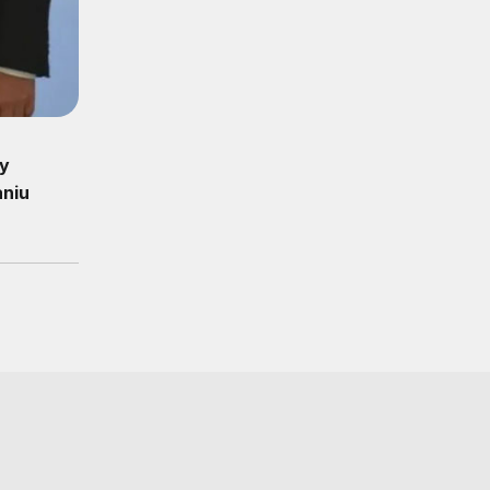
py
aniu