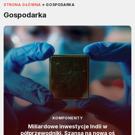
STRONA GŁÓWNA
»
GOSPODARKA
Gospodarka
KOMPONENTY
Miliardowe inwestycje Indii w
półprzewodniki. Szansa na nową oś