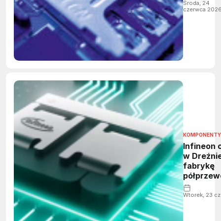
Środa, 24
czerwca 202
KOMPONENTY
Infineon 
w Dreźni
fabrykę
półprzew
za 5 mld 
Wtorek, 23 c