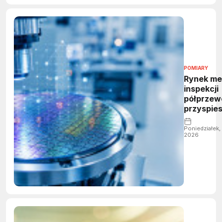
POMIARY
Rynek met
inspekcji
półprzew
przyspiesz
zaawans
pakowan
Poniedziałek,
2026
napędzaj
wzrost d
18 mld U