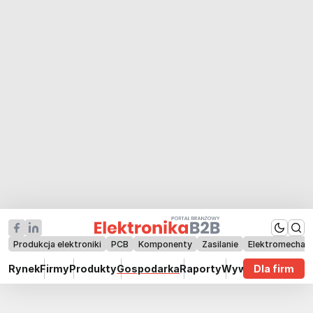
Produkcja elektroniki
PCB
Komponenty
Zasilanie
Elektromechan
Rynek
Firmy
Produkty
Gospodarka
Raporty
Wywiady
Dla firm
Technik