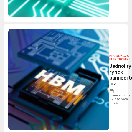
PRODUKCJA
ELEKTRONIKI
Jednolity
rynek
pamięci t
już
przeszło
Poniedziałek,
22 czerwca
2026