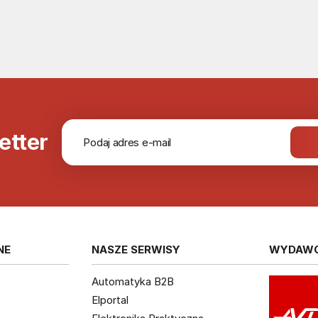
etter
NE
NASZE SERWISY
WYDAW
Automatyka B2B
Elportal