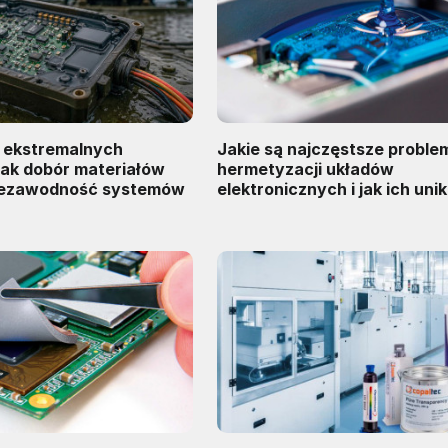
w ekstremalnych
Jakie są najczęstsze proble
jak dobór materiałów
hermetyzacji układów
iezawodność systemów
elektronicznych i jak ich uni