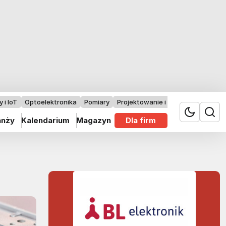
 i IoT
Optoelektronika
Pomiary
Projektowanie i badania
anży
Kalendarium
Magazyn
Dla firm