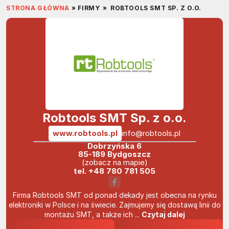
STRONA GŁÓWNA
»
FIRMY
»
ROBTOOLS SMT SP. Z O.O.
Robtools SMT Sp. z o.o.
www.robtools.pl
info@robtools.pl
Dobrzyńska 6
85-189 Bydgoszcz
(zobacz na mapie)
tel.
+48 780 781 505
Firma Robtools SMT od ponad dekady jest obecna na rynku
elektroniki w Polsce i na świecie. Zajmujemy się dostawą linii do
montażu SMT, a także ich ...
Czytaj dalej