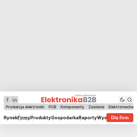
Produkcja elektroniki
PCB
Komponenty
Zasilanie
Elektromechan
Rynek
Firmy
Produkty
Gospodarka
Raporty
Wywiady
Dla firm
Technik