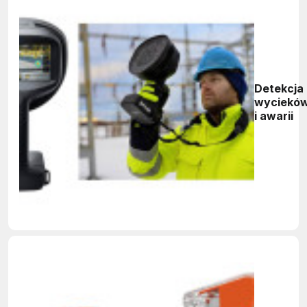
Detekcja
wyciekó
i awarii