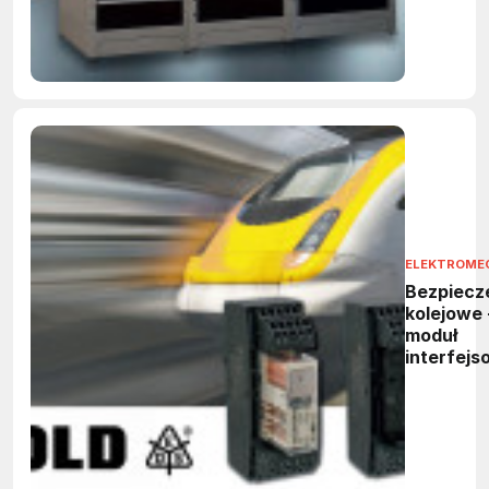
ELEKTROME
Bezpiecz
kolejowe 
moduł
interfejs
3094N fi
DOLD