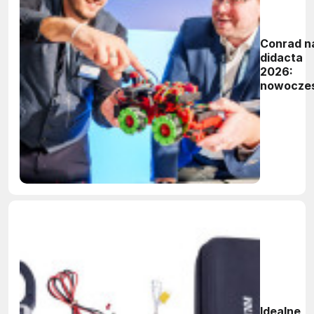
Conrad n
didacta
2026:
nowocze
aparatur
pomiarow
Przemysł
4.0 w
edukacji
techniczn
Idealne