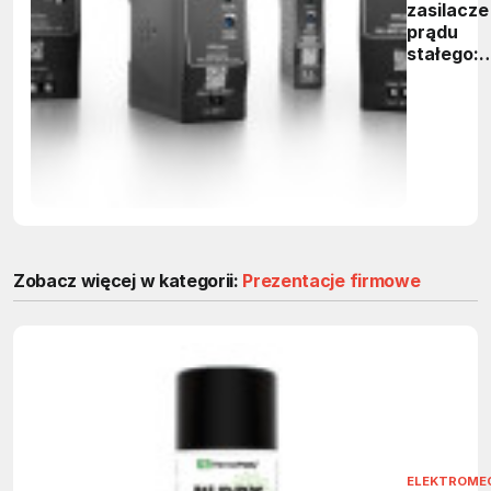
zasilacze
prądu
stałego:
seria
PRObas
firmy
Weidmüll
Zobacz więcej w kategorii:
Prezentacje firmowe
ELEKTROME