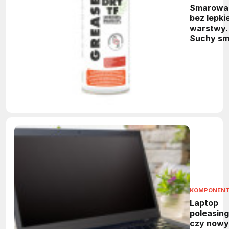
Smarowa
bez lepkie
warstwy.
Suchy sm
PTFE do
maszyn
KOMPONEN
Laptop
poleasin
czy nowy