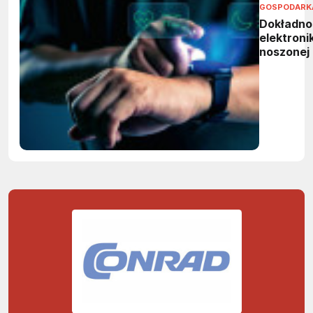
GOSPODARK
Dokładno
elektronik
noszonej