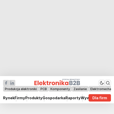
Produkcja elektroniki
PCB
Komponenty
Zasilanie
Elektromechan
Rynek
Firmy
Produkty
Gospodarka
Raporty
Wywiady
Dla firm
Technik