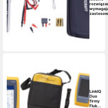
rozwiąza
wymagaj
zastosow
zaawans
miernik 
Voltcraft
771 PV
LinkIQ
Duo
firmy
Fluke