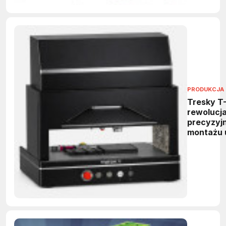
PRODUKCJA 
Tresky T
rewolucj
precyzyj
montażu 
mikroele
i fotoniki