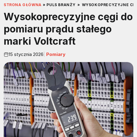
STRONA GŁÓWNA
»
PULS BRANŻY
»
WYSOKOPRECYZYJNE CĘG
Wysokoprecyzyjne cęgi do
pomiaru prądu stałego
marki Voltcraft
15 stycznia 2026
Pomiary