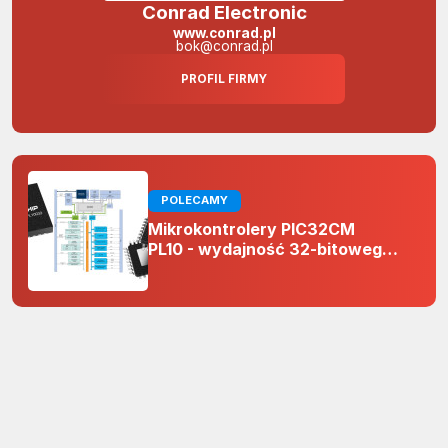
Conrad Electronic
www.conrad.pl
bok@conrad.pl
PROFIL FIRMY
POLECAMY
Mikrokontrolery PIC32CM
PL10 - wydajność 32-bitowego
rdzenia Arm Cortex-M0+ i
odporność na zakłócenia w
projektach 5 V