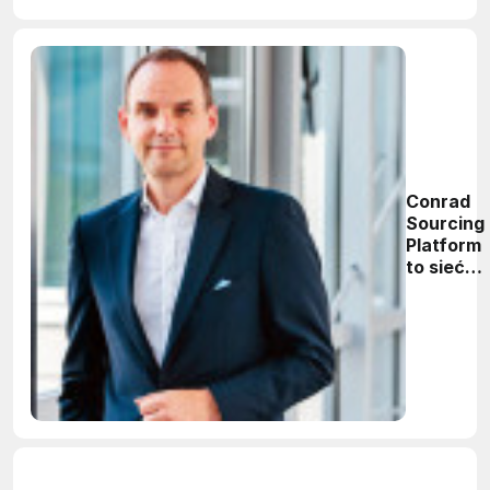
Conrad
Sourcing
Platform
to sieć
cyfrowy
rozwiąza
ludzi,
usług i
partneró