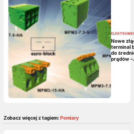
ELEKTROME
Nowe złą
terminal 
do średni
prądów –
przegląd 
MPM2 i 
marki eur
block
Zobacz więcej z tagiem:
Pomiary