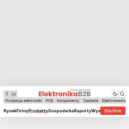
Produkcja elektroniki
PCB
Komponenty
Zasilanie
Elektromechan
Rynek
Firmy
Produkty
Gospodarka
Raporty
Wywiady
Dla firm
Technik