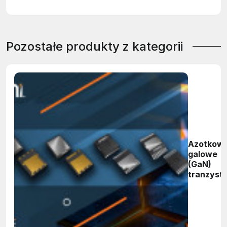
Pozostałe produkty z kategorii
Azotkow
galowe
(GaN)
tranzyst
polowe
GaNEXU