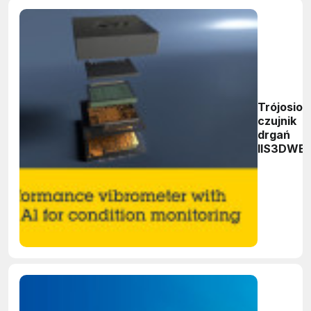
Trójosio
czujnik
drgań
IIS3DWB1