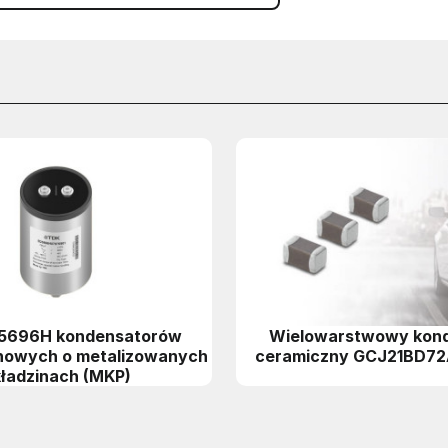
25696H kondensatorów
Wielowarstwowy kon
enowych o metalizowanych
ceramiczny GCJ21BD7
ładzinach (MKP)