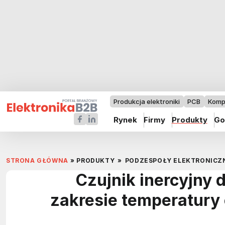
Produkcja elektroniki
PCB
Komp
Rynek
Firmy
Produkty
Go
STRONA GŁÓWNA
»
PRODUKTY
»
PODZESPOŁY ELEKTRONICZ
Czujnik inercyjny
zakresie temperatury