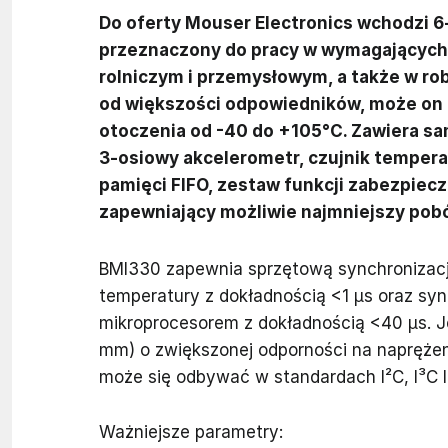
Do oferty Mouser Electronics wchodzi 6
przeznaczony do pracy w wymagających
rolniczym i przemysłowym, a także w ro
od większości odpowiedników, może on
otoczenia od -40 do +105°C. Zawiera sa
3-osiowy akcelerometr, czujnik tempera
pamięci FIFO, zestaw funkcji zabezpiecz
zapewniający możliwie najmniejszy pobó
BMI330 zapewnia sprzętową synchronizację
temperatury z dokładnością <1 µs oraz sy
mikroprocesorem z dokładnością <40 µs. J
mm) o zwiększonej odporności na napręże
może się odbywać w standardach I²C, I³C l
Ważniejsze parametry: