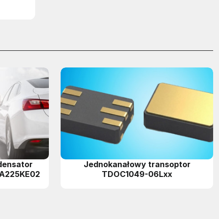
densator
Jednokanałowy transoptor
2A225KE02
TDOC1049-06Lxx