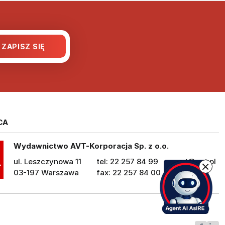
CA
Wydawnictwo AVT-Korporacja Sp. z o.o.
ul. Leszczynowa 11
tel: 22 257 84 99
avt@avt.pl
03-197 Warszawa
fax: 22 257 84 00
avt.pl