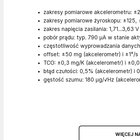
zakresy pomiarowe akcelerometru: ±2,
zakresy pomiarowe żyroskopu: ±125, 
zakres napięcia zasilania: 1,71...3,63 
pobór prądu: typ. 790 µA w stanie ak
częstotliwość wyprowadzania danych:
offset: ±50 mg (akcelerometr) i ±1°/s 
TCO: ±0,3 mg/K (akcelerometr) i ±0,0
błąd czułości: 0,5% (akcelerometr) i 
gęstość szumu: 180 µg/√Hz (akcelerom
WIĘCEJ N