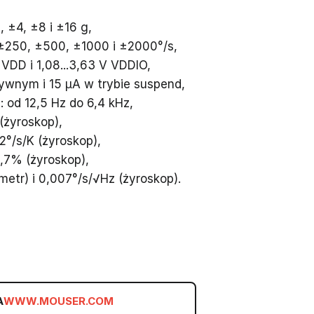
 ±4, ±8 i ±16 g,
±250, ±500, ±1000 i ±2000°/s,
V VDD i 1,08...3,63 V VDDIO,
tywnym i 15 µA w trybie suspend,
 od 12,5 Hz do 6,4 kHz,
(żyroskop),
2°/s/K (żyroskop),
0,7% (żyroskop),
etr) i 0,007°/s/√Hz (żyroskop).
A
WWW.MOUSER.COM