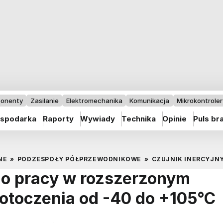
onenty
Zasilanie
Elektromechanika
Komunikacja
Mikrokontrolery
spodarka
Raporty
Wywiady
Technika
Opinie
Puls br
NE
»
PODZESPOŁY PÓŁPRZEWODNIKOWE
»
CZUJNIK INERCYJNY
 do pracy w rozszerzonym
 otoczenia od -40 do +105°C