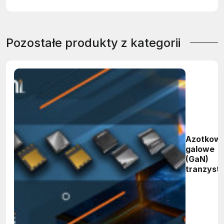
Pozostałe produkty z kategorii
Azotkow
galowe
(GaN)
tranzyst
polowe
GaNEXU