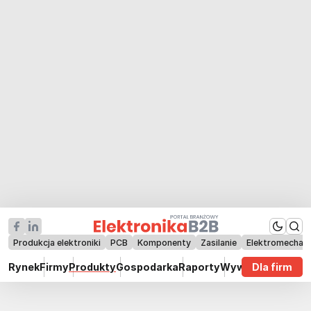
Produkcja elektroniki
PCB
Komponenty
Zasilanie
Elektromechan
Rynek
Firmy
Produkty
Gospodarka
Raporty
Wywiady
Dla firm
Technik