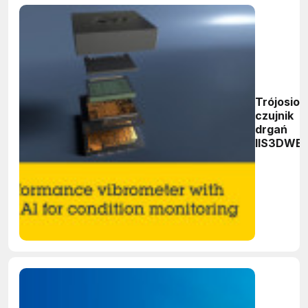
Trójosio
czujnik
drgań
IIS3DWB1