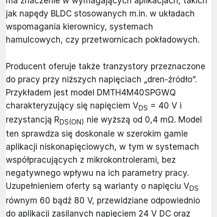
ma znaczenie w wymagających aplikacjach, takich
jak napędy BLDC stosowanych m.in. w układach
wspomagania kierownicy, systemach
hamulcowych, czy przetwornicach pokładowych.
Producent oferuje także tranzystory przeznaczone
do pracy przy niższych napięciach „dren-źródło”.
Przykładem jest model DMTH4M40SPGWQ
charakteryzujący się napięciem V
= 40 V i
DS
rezystancją R
nie wyższą od 0,4 mΩ. Model
DS(ON)
ten sprawdza się doskonale w szerokim gamie
aplikacji niskonapięciowych, w tym w systemach
współpracujących z mikrokontrolerami, bez
negatywnego wpływu na ich parametry pracy.
Uzupełnieniem oferty są warianty o napięciu V
DS
równym 60 bądź 80 V, przewidziane odpowiednio
do aplikacji zasilanych napięciem 24 V DC oraz