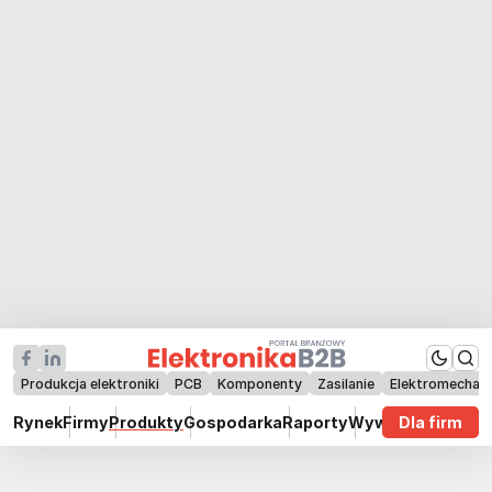
Produkcja elektroniki
PCB
Komponenty
Zasilanie
Elektromechan
Rynek
Firmy
Produkty
Gospodarka
Raporty
Wywiady
Dla firm
Technik