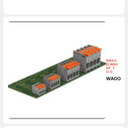
WAGO
ELWAG
SP. Z
O.O.
WAGO