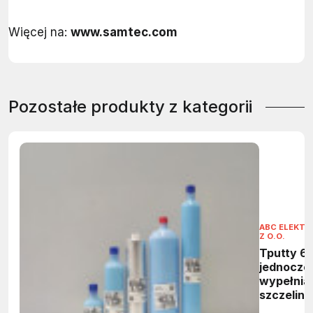
Więcej na:
www.samtec.com
Pozostałe produkty z kategorii
ABC ELEKTRO
Z O.O.
Tputty 6
jednoczę
wypełnia
szczelin