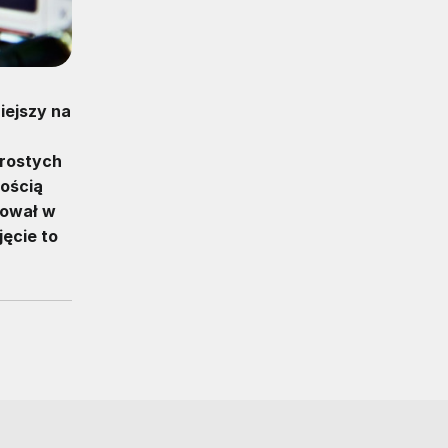
iejszy na
prostych
nością
cował w
jęcie to