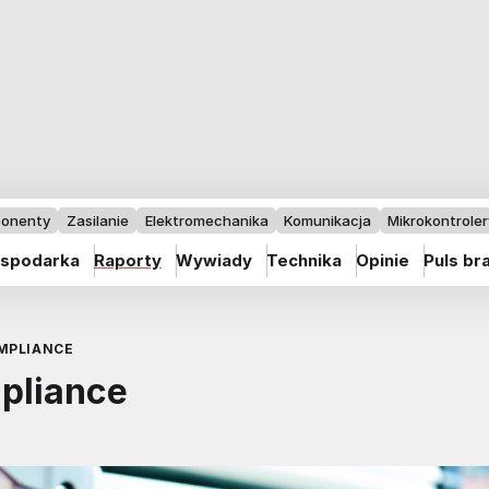
onenty
Zasilanie
Elektromechanika
Komunikacja
Mikrokontrolery
spodarka
Raporty
Wywiady
Technika
Opinie
Puls br
MPLIANCE
pliance