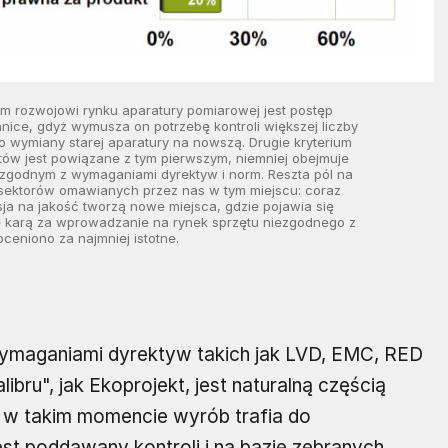
m rozwojowi rynku aparatury pomiarowej jest postęp
ice, gdyż wymusza on potrzebę kontroli większej liczby
 wymiany starej aparatury na nowszą. Drugie kryterium
ów jest powiązane z tym pierwszym, niemniej obejmuje
zgodnym z wymaganiami dyrektyw i norm. Reszta pól na
i sektorów omawianych przez nas w tym miejscu: coraz
sja na jakość tworzą nowe miejsca, gdzie pojawia się
ie karą za wprowadzanie na rynek sprzętu niezgodnego z
eniono za najmniej istotne.
wymaganiami dyrektyw takich jak LVD, EMC, RED
ibru", jak Ekoprojekt, jest naturalną częścią
 w takim momencie wyrób trafia do
est poddawany kontroli i na bazie zebranych