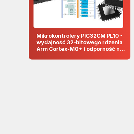
Mikrokontrolery PIC32CM PL10 -
wydajność 32-bitowego rdzenia
Arm Cortex-M0+ i odporność na
zakłócenia w projektach 5 V