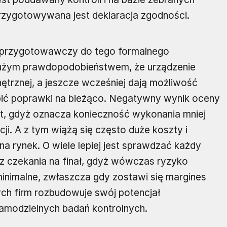
rzygotowywana jest deklaracja zgodności.
r przygotowawczy do tego formalnego
dużym prawdopodobieństwem, że urządzenie
ętrznej, a jeszcze wcześniej dają możliwość
robić poprawki na bieżąco. Negatywny wynik oceny
pot, gdyż oznacza konieczność wykonania mniej
cji. A z tym wiążą się często duże koszty i
a rynek. O wiele lepiej jest sprawdzać każdy
ez czekania na finał, gdyż wówczas ryzyko
ę minimalne, zwłaszcza gdy zostawi się margines
ch firm rozbudowuje swój potencjał
modzielnych badań kontrolnych.