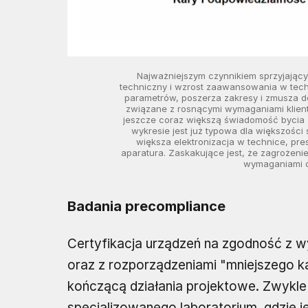
Najważniejszym czynnikiem sprzyjający
techniczny i wzrost zaawansowania w techn
parametrów, poszerza zakresy i zmusza do
związane z rosnącymi wymaganiami klient
jeszcze coraz większą świadomość bycia 
wykresie jest już typowa dla większośc
większa elektronizacja w technice, pre
aparatura. Zaskakujące jest, że zagrożen
wymaganiami oc
Badania precompliance
Certyfikacja urządzeń na zgodność z 
oraz z rozporządzeniami "mniejszego kal
kończącą działania projektowe. Zwykle
specjalizowanego laboratorium, gdzie j