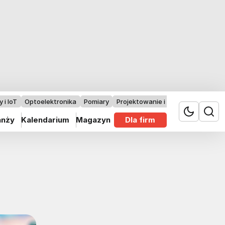
 i IoT
Optoelektronika
Pomiary
Projektowanie i badania
anży
Kalendarium
Magazyn
Dla firm