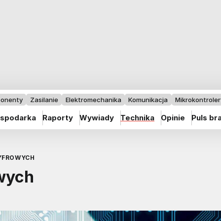
onenty
Zasilanie
Elektromechanika
Komunikacja
Mikrokontrolery
spodarka
Raporty
Wywiady
Technika
Opinie
Puls br
YFROWYCH
owych