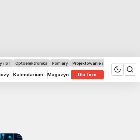
 i IoT
Optoelektronika
Pomiary
Projektowanie i badania
anży
Kalendarium
Magazyn
Dla firm