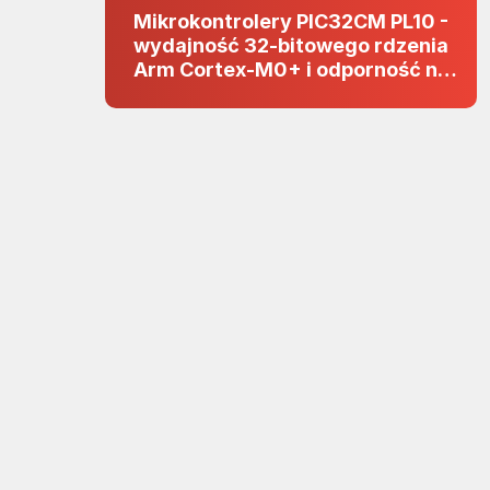
Mikrokontrolery PIC32CM PL10 -
wydajność 32-bitowego rdzenia
Arm Cortex-M0+ i odporność na
zakłócenia w projektach 5 V