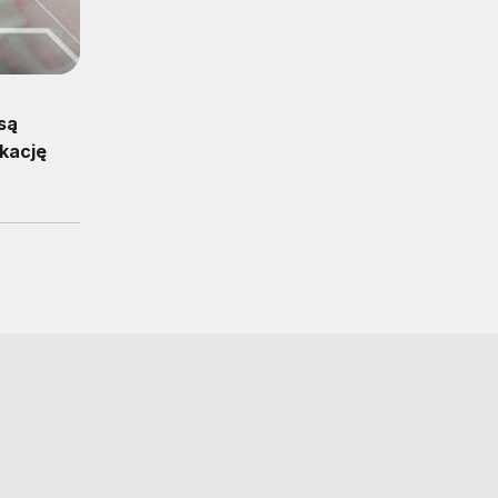
są
kację