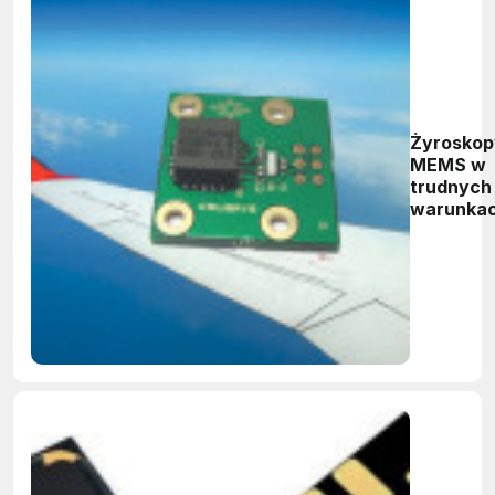
Żyroskop
MEMS w
trudnych
warunka
środowi