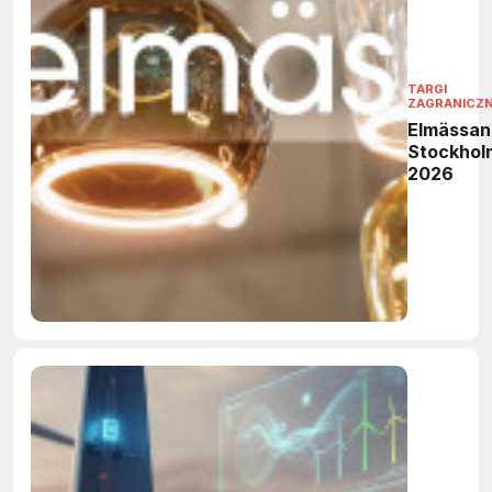
TARGI
ZAGRANICZ
Elmässan
Stockhol
2026