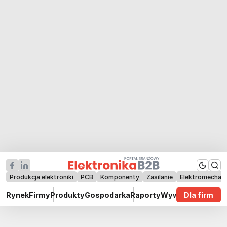
Produkcja elektroniki
PCB
Komponenty
Zasilanie
Elektromechan
Rynek
Firmy
Produkty
Gospodarka
Raporty
Wywiady
Dla firm
Technik