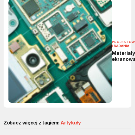
PROJEKTOW
I BADANIA
Materiały
ekranowa
Zobacz więcej z tagiem:
Artykuły