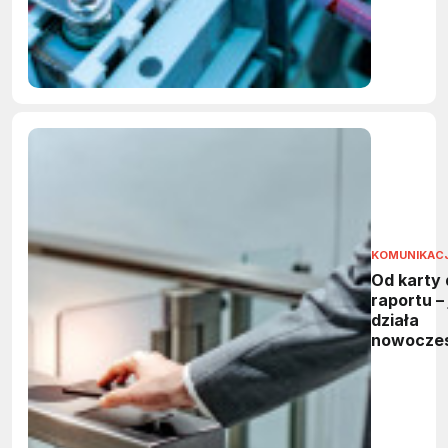
KOMUNIKAC
Od karty 
raportu – 
działa
nowocze
system
kontroli
dostępu?