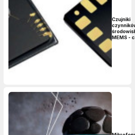
Czujniki
czynnikó
środowi
MEMS - c
mniejsze,
dokładnie
Mikrofon