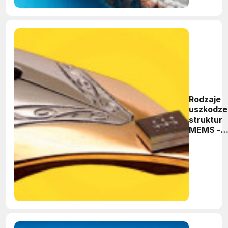
Rodzaje
uszkodze
struktur
MEMS -
przyczyn
i sposoby
ich
unikania