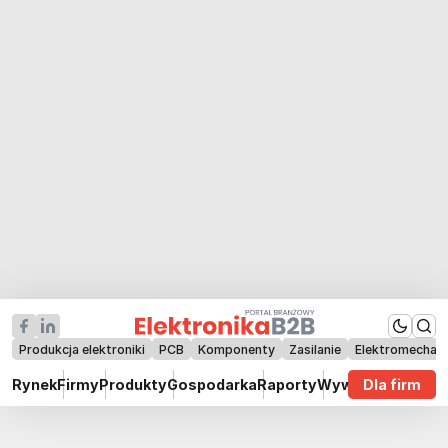
Produkcja elektroniki
PCB
Komponenty
Zasilanie
Elektromechan
Rynek
Firmy
Produkty
Gospodarka
Raporty
Wywiady
Dla firm
Technik