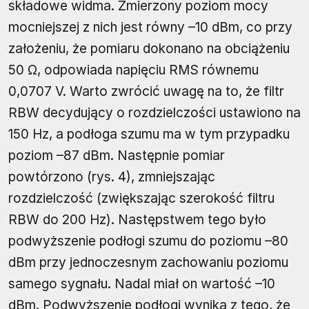
składowe widma. Zmierzony poziom mocy
mocniejszej z nich jest równy –10 dBm, co przy
założeniu, że pomiaru dokonano na obciążeniu
50 Ω, odpowiada napięciu RMS równemu
0,0707 V. Warto zwrócić uwagę na to, że filtr
RBW decydujący o rozdzielczości ustawiono na
150 Hz, a podłoga szumu ma w tym przypadku
poziom –87 dBm. Następnie pomiar
powtórzono (rys. 4), zmniejszając
rozdzielczość (zwiększając szerokość filtru
RBW do 200 Hz). Następstwem tego było
podwyższenie podłogi szumu do poziomu –80
dBm przy jednoczesnym zachowaniu poziomu
samego sygnału. Nadal miał on wartość –10
dBm. Podwyższenie podłogi wynika z tego, że