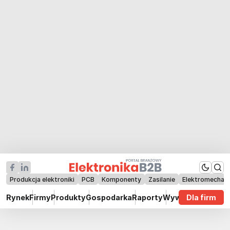
Produkcja elektroniki
PCB
Komponenty
Zasilanie
Elektromechan
Rynek
Firmy
Produkty
Gospodarka
Raporty
Wywiady
Dla firm
Technik