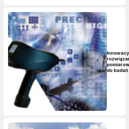
Innowacy
rozwiąza
pomiaro
do badań 
pomiaró
EMC