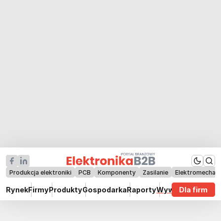
Produkcja elektroniki
PCB
Komponenty
Zasilanie
Elektromechan
Rynek
Firmy
Produkty
Gospodarka
Raporty
Wywiady
Dla firm
Technik