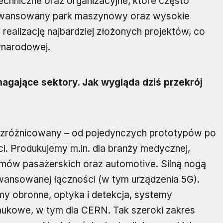
chniczne oraz organizacyjne, które często
aawansowany park maszynowy oraz wysokie
ealizację najbardziej złożonych projektów, co
ynarodowej.
gające sektory. Jak wygląda dziś przekrój
e zróżnicowany – od pojedynczych prototypów po
i. Produkujemy m.in. dla branży medycznej,
stemów pasażerskich oraz automotive. Silną nogą
aawansowanej łączności (w tym urządzenia 5G).
my obronne, optyka i detekcja, systemy
aukowe, w tym dla CERN. Tak szeroki zakres