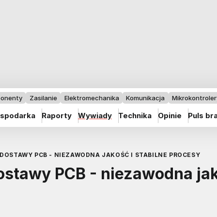
onenty
Zasilanie
Elektromechanika
Komunikacja
Mikrokontrolery
spodarka
Raporty
Wywiady
Technika
Opinie
Puls br
DOSTAWY PCB - NIEZAWODNA JAKOŚĆ I STABILNE PROCESY
dostawy PCB - niezawodna ja