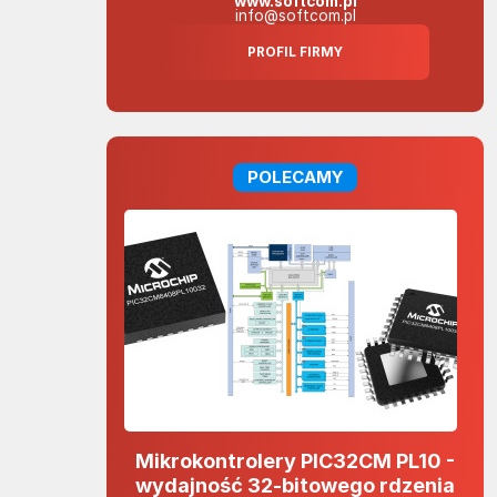
www.softcom.pl
info@softcom.pl
PROFIL FIRMY
POLECAMY
Mikrokontrolery PIC32CM PL10 -
wydajność 32-bitowego rdzenia