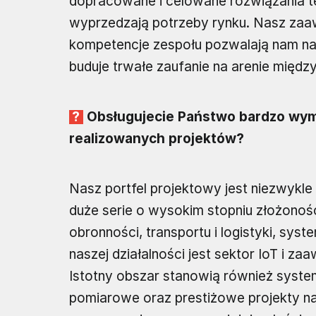
dopracowane i celowane rozwiązania te
wyprzedzają potrzeby rynku. Nasz z
kompetencje zespołu pozwalają nam na r
buduje trwałe zaufanie na arenie międz
Obsługujecie Państwo bardzo wyma
realizowanych projektów?
Nasz portfel projektowy jest niezwykl
duże serie o wysokim stopniu złożonośc
obronności, transportu i logistyki, sy
naszej działalności jest sektor IoT i z
Istotny obszar stanowią również syste
pomiarowe oraz prestiżowe projekty n