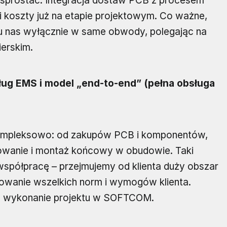
e sprostać. Integracja dostaw PCB z procesem
 koszty już na etapie projektowym. Co ważne,
ę u nas wyłącznie w same obwody, polegając na
ierskim.
ług EMS i model „end-to-end” (pełna obsługa
kompleksowo: od zakupów PCB i komponentów,
owanie i montaż końcowy w obudowie. Taki
współpracę – przejmujemy od klienta duży obszar
owanie wszelkich norm i wymogów klienta.
na wykonanie projektu w SOFTCOM.