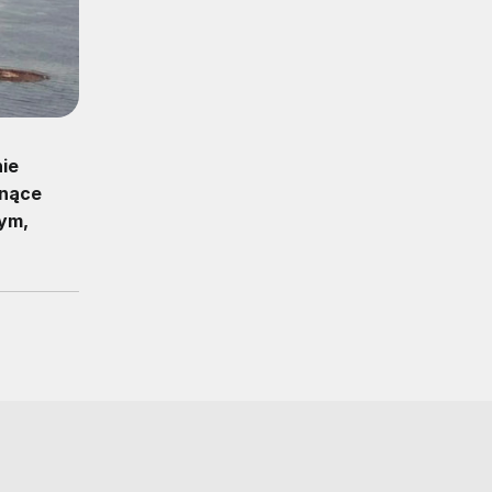
ie
snące
ym,