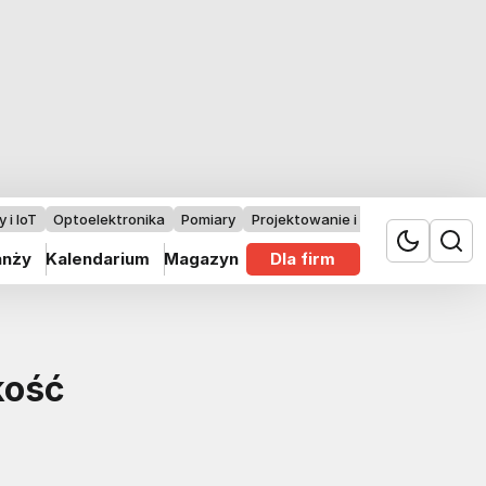
 i IoT
Optoelektronika
Pomiary
Projektowanie i badania
anży
Kalendarium
Magazyn
Dla firm
kość