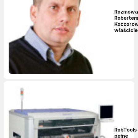
Rozmowa
Roberte
Koczorow
właścici
firmy Ro
SMT
RobTools 
pełne