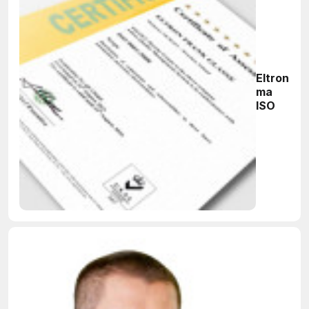
Eltron
ma
ISO