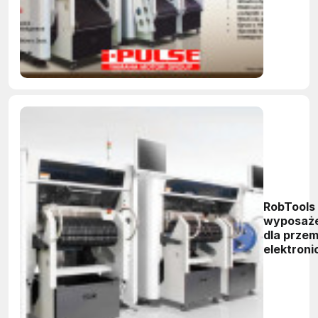
RobTools
wyposaż
dla prze
elektron