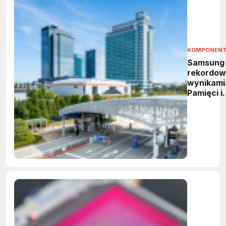
KOMPONEN
Samsung
rekordow
wynikami
Pamięci i
HBM
napędzaj
wzrost