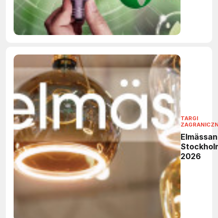
TARGI
ZAGRANICZ
Elmässan
Stockhol
2026