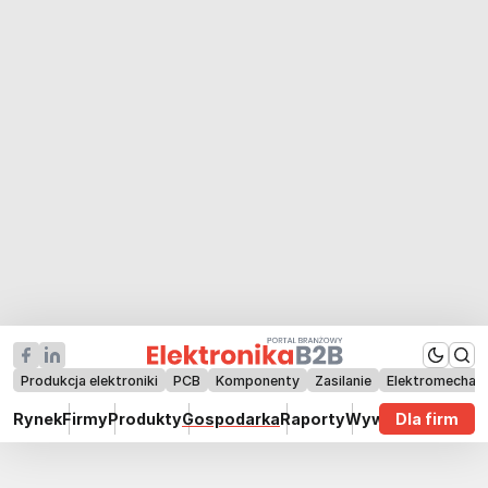
Produkcja elektroniki
PCB
Komponenty
Zasilanie
Elektromechan
Rynek
Firmy
Produkty
Gospodarka
Raporty
Wywiady
Dla firm
Technik