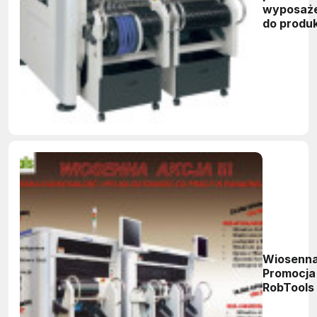
wyposaż
do produk
elektronik
Wiosenn
Promocja
RobTools