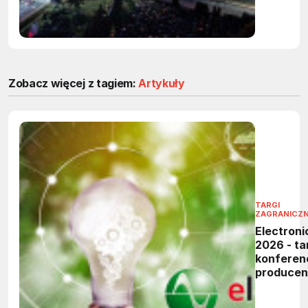
energii i
inteligen
zarządza
Zobacz więcej z tagiem:
Artykuły
TARGI
ZAGRANICZ
Electroni
2026 - tar
konferen
produce
elektronik