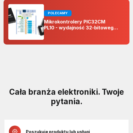
POLECAMY
Mikrokontrolery PIC32CM
PL10 - wydajność 32-bitowego
rdzenia Arm Cortex-M0+ i
odporność na zakłócenia w
projektach 5 V
Cała branża elektroniki. Twoje
pytania.
Poszukuję produktu lub usługi