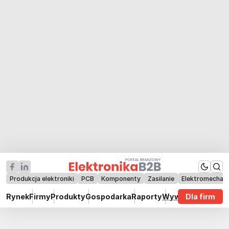
Produkcja elektroniki
PCB
Komponenty
Zasilanie
Elektromechan
Rynek
Firmy
Produkty
Gospodarka
Raporty
Wywiady
Dla firm
Technik