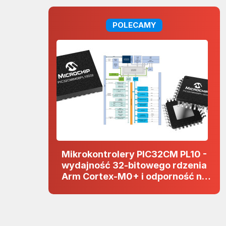
POLECAMY
Mikrokontrolery PIC32CM PL10 -
wydajność 32-bitowego rdzenia
Arm Cortex-M0+ i odporność na
zakłócenia w projektach 5 V