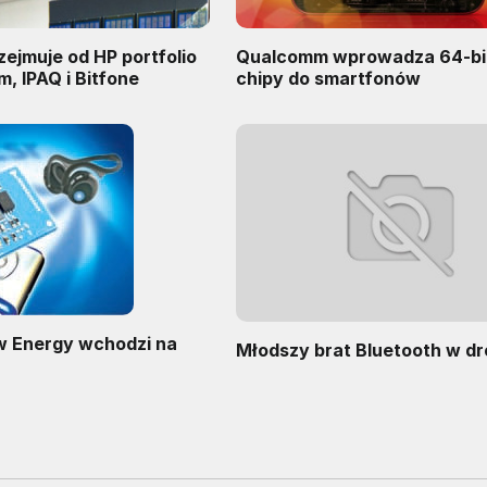
ejmuje od HP portfolio
Qualcomm wprowadza 64-b
, IPAQ i Bitfone
chipy do smartfonów
w Energy wchodzi na
Młodszy brat Bluetooth w d