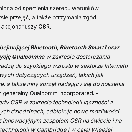
eżniona od spełnienia szeregu warunków
sie przejęć, a także otrzymania zgód
i akcjonariuszy
CSR
.
bejmującej Bluetooth, Bluetooth Smart1 oraz
zycję Qualcomma
w zakresie dostarczania
adzą do szybkiego wzrostu w sektorze Internetu
ych dotyczących urządzeń, takich jak
 a także inny sprzęt nadający się do noszenia
or generalny Qualcomm Incorporated. -
ty CSR w zakresie technologii łączności z
ych dziedzinach, odblokuje nowe możliwości
z innowacyjnym zespołem CSR na świecie i na
echnologii w Cambridge i w całej Wielkiej