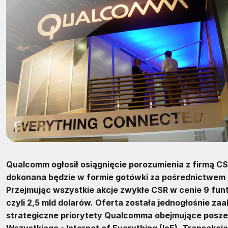
Qualcomm ogłosił ​​osiągnięcie porozumienia z firmą 
dokonana będzie w formie gotówki za pośrednictwem s
Przejmując wszystkie akcje zwykłe CSR w cenie 9 funt
czyli 2,5 mld dolarów. Oferta została jednogłośnie za
strategiczne priorytety Qualcomma obejmujące poszer
Wszystkiego - Internet of Everything (IoE). Transakcj