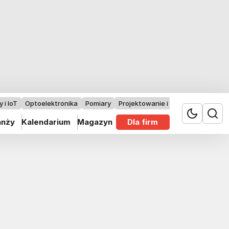
 i IoT
Optoelektronika
Pomiary
Projektowanie i badania
anży
Kalendarium
Magazyn
Dla firm