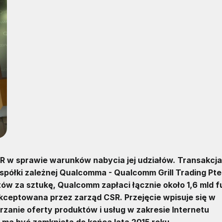
CSR w sprawie warunków nabycia jej udziałów. Transakcja
półki zależnej Qualcomma - Qualcomm Grill Trading Pte.
ów za sztukę, Qualcomm zapłaci łącznie około 1,6 mld f
akceptowana przez zarząd CSR. Przejęcie wpisuje się w
zanie oferty produktów i usług w zakresie Internetu
a ma być zamknięta do końca lata 2015 roku.