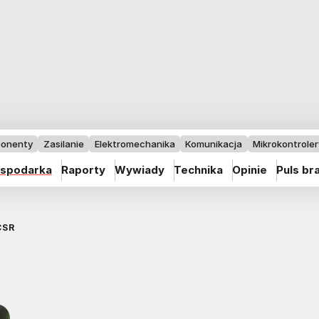
onenty
Zasilanie
Elektromechanika
Komunikacja
Mikrokontrolery
spodarka
Raporty
Wywiady
Technika
Opinie
Puls br
CSR