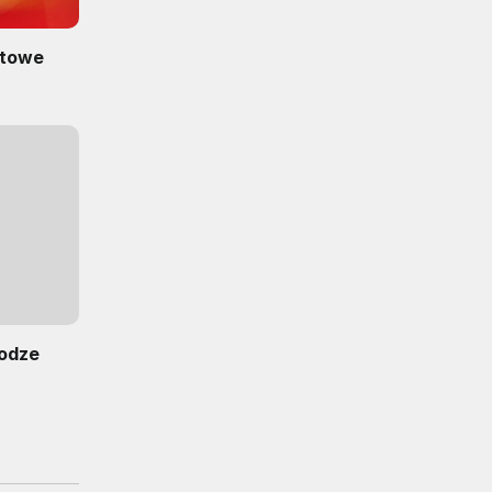
itowe
rodze