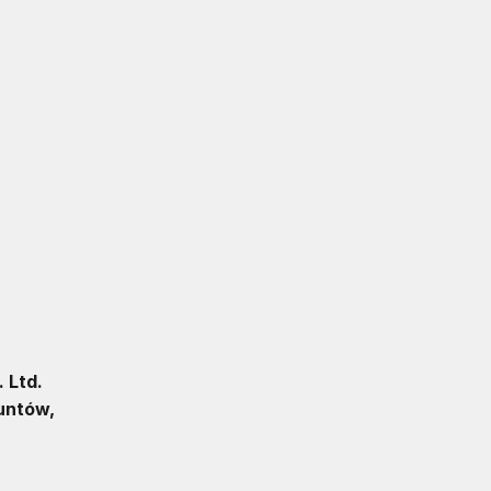
 Ltd.
untów,