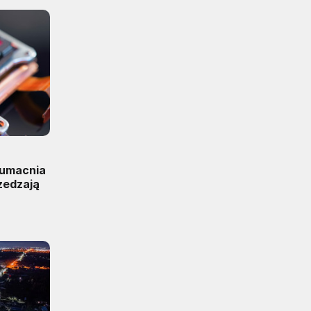
 umacnia
zedzają