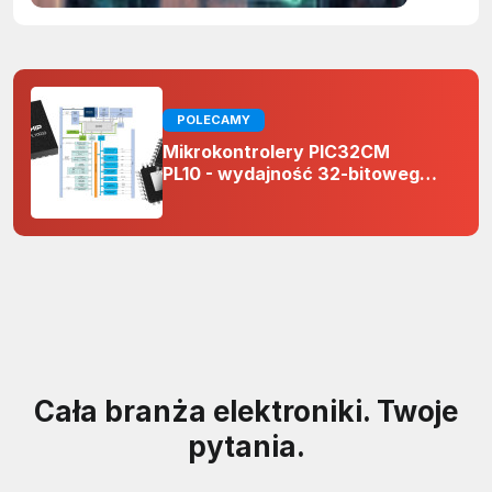
POLECAMY
Mikrokontrolery PIC32CM
PL10 - wydajność 32-bitowego
rdzenia Arm Cortex-M0+ i
odporność na zakłócenia w
projektach 5 V
Cała branża elektroniki. Twoje
pytania.