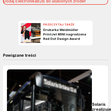
Dodaj ElektronikaB2B do ulubionych źródeł
Powiązane treści
Solaris
zrealizuje