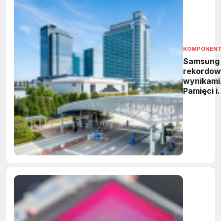
KOMPONEN
Samsung
rekordow
wynikami
Pamięci i
HBM
napędzaj
wzrost