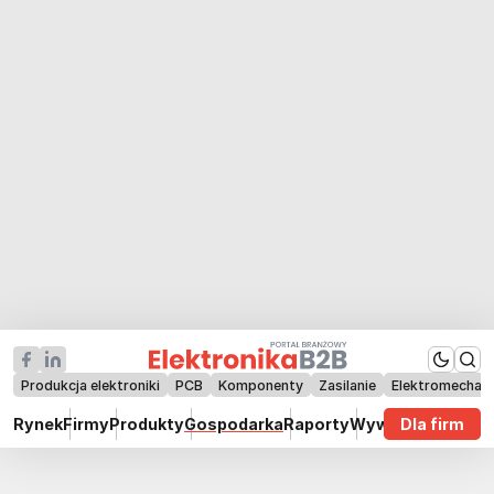
Produkcja elektroniki
PCB
Komponenty
Zasilanie
Elektromechan
Rynek
Firmy
Produkty
Gospodarka
Raporty
Wywiady
Dla firm
Technik