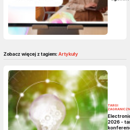
przejmą
powtarza
zadania 
firmach
Zobacz więcej z tagiem:
Artykuły
TARGI
ZAGRANICZ
Electroni
2026 - tar
konferen