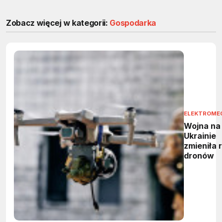
Zobacz więcej w kategorii:
Gospodarka
ELEKTROME
Wojna na
Ukrainie
zmieniła 
dronów