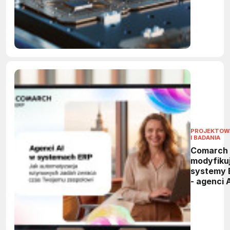
sił w bra
PROJEKTOW
I BADANIA
Comarch
modyfiku
systemy 
- agenci 
przejmą
powtarza
zadania 
firmach