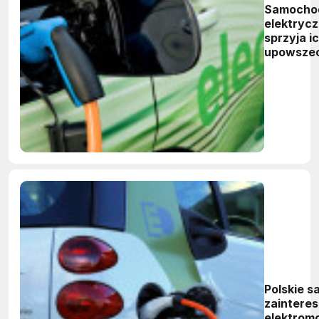
Samocho
elektrycz
sprzyja i
upowszec
Polskie 
zaintere
elektromo