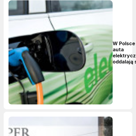
W Polsce
auta
elektryc
oddalają 
wraz z
horyzon