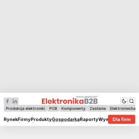
Produkcja elektroniki
PCB
Komponenty
Zasilanie
Elektromechan
Rynek
Firmy
Produkty
Gospodarka
Raporty
Wywiady
Dla firm
Technik