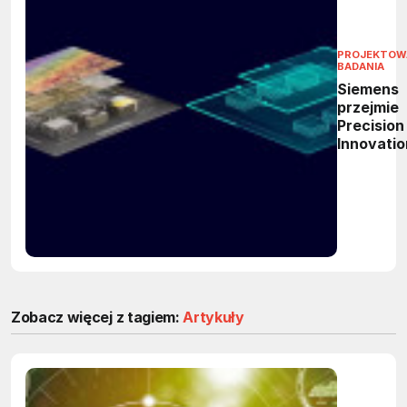
PROJEKTOWA
BADANIA
Siemens
przejmie
Precision
Innovatio
AI
przyspie
projekto
układów 
Zobacz więcej z tagiem:
Artykuły