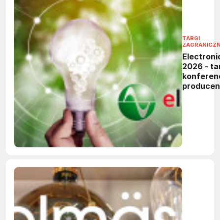
TARGI
ZAGRANICZ
Electroni
2026 - tar
konferen
produce
elektronik