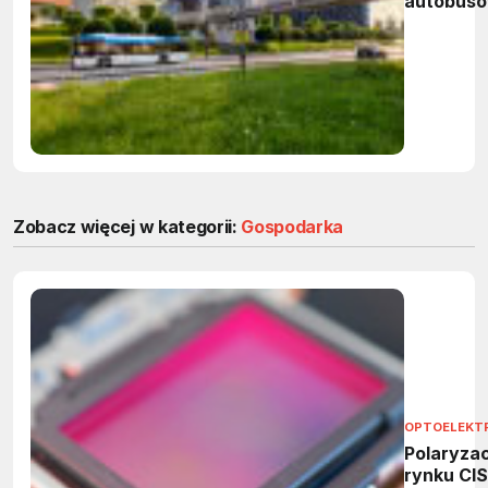
autobus
elektryc
Zobacz więcej w kategorii:
Gospodarka
OPTOELEKT
Polaryzac
rynku CIS