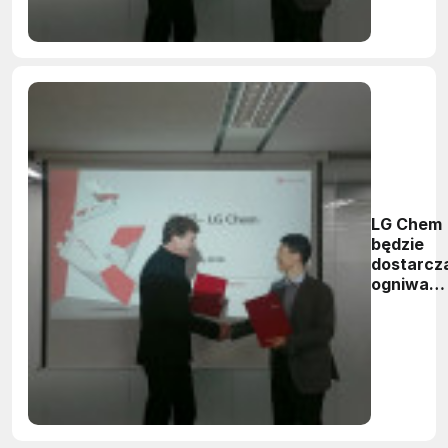
LG Chem
będzie
dostarcz
ogniwa
litowo-
jonowe
firmie B