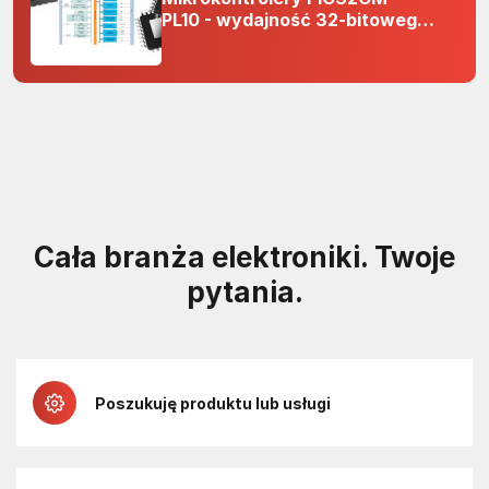
PL10 - wydajność 32-bitowego
rdzenia Arm Cortex-M0+ i
odporność na zakłócenia w
projektach 5 V
Cała branża elektroniki. Twoje
pytania.
Poszukuję produktu lub usługi