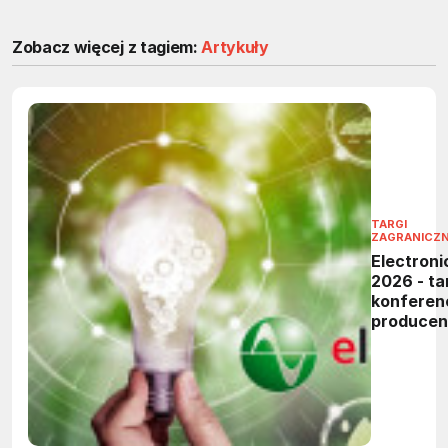
Zobacz więcej z tagiem:
Artykuły
TARGI
ZAGRANICZ
Electroni
2026 - tar
konferen
produce
elektronik