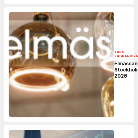
TARGI
ZAGRANICZ
Elmässan
Stockhol
2026