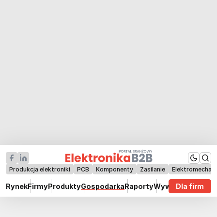
Produkcja elektroniki
PCB
Komponenty
Zasilanie
Elektromechan
Rynek
Firmy
Produkty
Gospodarka
Raporty
Wywiady
Dla firm
Technik