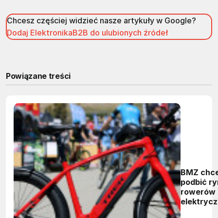
Chcesz częściej widzieć nasze artykuły w Google?
Dodaj ElektronikaB2B do ulubionych źródeł
Powiązane treści
BMZ chc
podbić r
rowerów
elektryc