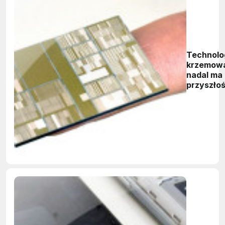
Technolo
krzemow
nadal ma
przyszłoś
IBM
prezentu
procesor
nm