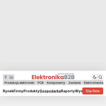
Produkcja elektroniki
PCB
Komponenty
Zasilanie
Elektromechan
Rynek
Firmy
Produkty
Gospodarka
Raporty
Wywiady
Dla firm
Technik