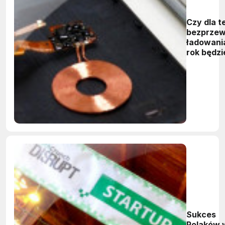
Czy dla t
bezprze
ładowani
rok będzi
przełom
Sukces
Polaków 