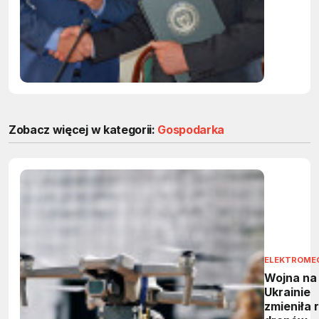
technolog
5G
Zobacz więcej w kategorii:
Gospodarka
ELEKTROME
Wojna na
Ukrainie
zmieniła 