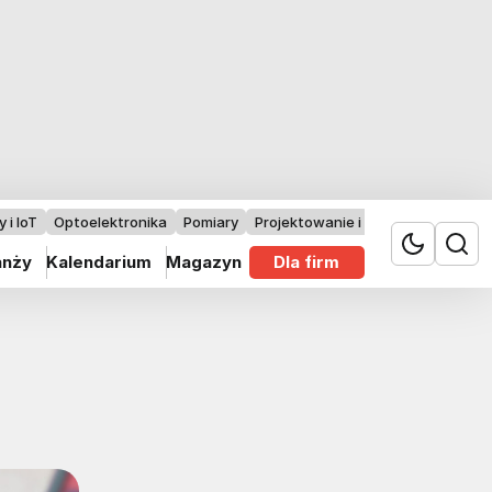
 i IoT
Optoelektronika
Pomiary
Projektowanie i badania
anży
Kalendarium
Magazyn
Dla firm