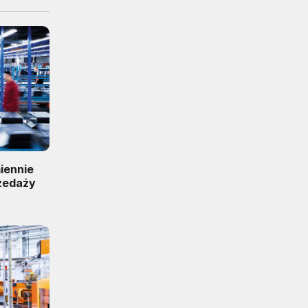
iennie
zedaży