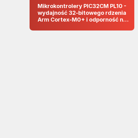
Mikrokontrolery PIC32CM PL10 -
wydajność 32-bitowego rdzenia
Arm Cortex-M0+ i odporność na
zakłócenia w projektach 5 V