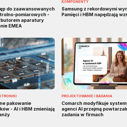
KOMPONENTY
tęp do zaawansowanych
Samsung z rekordowymi wyn
trolno-pomiarowych -
Pamięci i HBM napędzają wz
rybutorem aparatury
onie EMEA
KTRONIKI
PROJEKTOWANIE I BADANIA
ne pakowanie
Comarch modyfikuje system
ów - AI i HBM zmieniają
agenci AI przejmą powtarzal
ranży
zadania w firmach