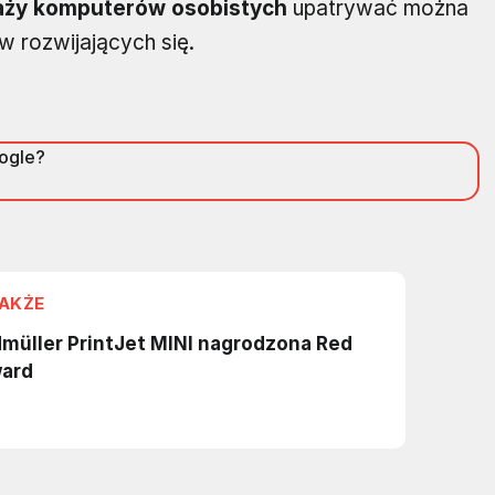
aży komputerów osobistych
upatrywać można
w rozwijających się.
oogle?