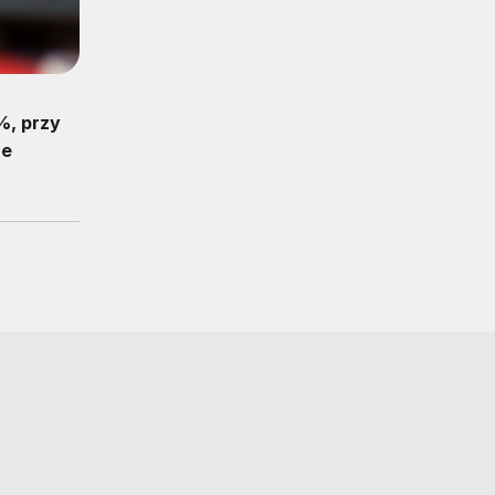
%, przy
że