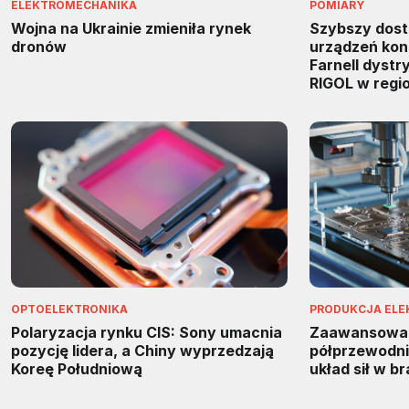
ELEKTROMECHANIKA
POMIARY
Wojna na Ukrainie zmieniła rynek
Szybszy dos
dronów
urządzeń kon
Farnell dyst
RIGOL w regi
OPTOELEKTRONIKA
PRODUKCJA ELE
Polaryzacja rynku CIS: Sony umacnia
Zaawansowa
pozycję lidera, a Chiny wyprzedzają
półprzewodnik
Koreę Południową
układ sił w b