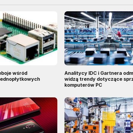
eboje wśród
Analitycy IDC i Gartnera odm
jednopłytkowych
widzą trendy dotyczące spr
komputerów PC