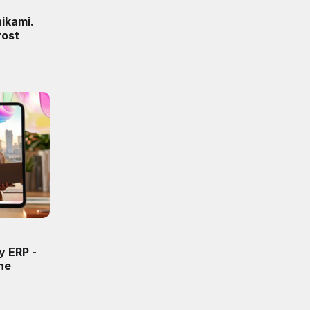
ikami.
rost
y ERP -
ne