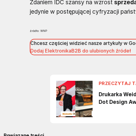
Zdaniem IDC szansy na wzrost
sprzed
jedynie w postępującej cyfryzacji państ
źródło: WNP
Chcesz częściej widzieć nasze artykuły w G
Dodaj ElektronikaB2B do ulubionych źródeł
Powiązane treści