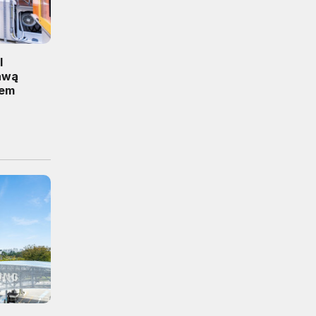
I
awą
iem