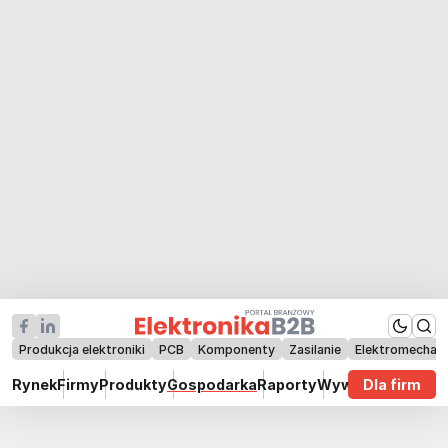
Produkcja elektroniki
PCB
Komponenty
Zasilanie
Elektromechan
Rynek
Firmy
Produkty
Gospodarka
Raporty
Wywiady
Dla firm
Technik