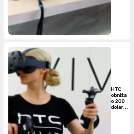
wzrosła 
66%
HTC
obniża
o 200
dolarów
cenę
gogli VR
Vive