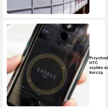
sztuczną
inteligenc
5G
Przychod
HTC
szybko si
kurczą