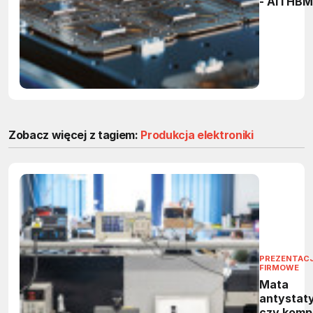
- AI i HBM
zmieniają
sił w bra
Zobacz więcej z tagiem:
Produkcja elektroniki
PREZENTAC
FIRMOWE
Mata
antystat
czy komp