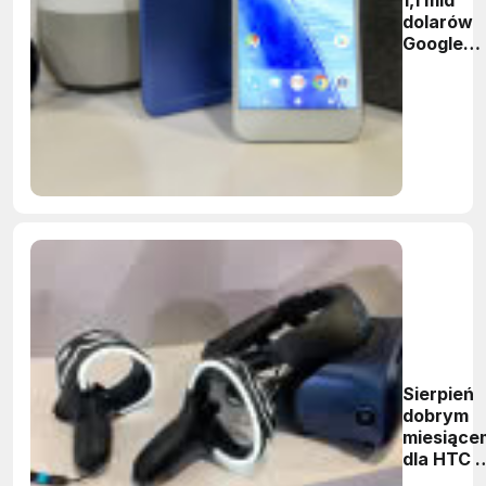
dolarów
Google
kupuje
zespół
inżynier
HTC
Sierpień
dobrym
miesiące
dla HTC -
sprzedaż