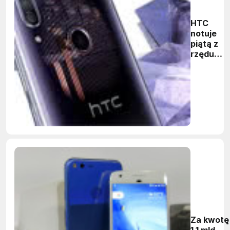
HTC
notuje
piątą z
rzędu
stratę
kwartaln
Za kwotę
1,1 mld