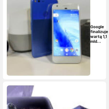
Google
finalizuje
wartą 1,1
mld
dolarów
transakc
z HTC