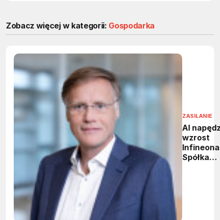
Zobacz więcej w kategorii:
Gospodarka
ZASILANIE
AI napęd
wzrost
Infineona
Spółka
podnosi
prognozę
przycho