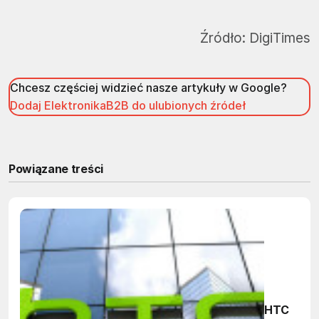
Źródło:
DigiTimes
Chcesz częściej widzieć nasze artykuły w Google?
Dodaj ElektronikaB2B do ulubionych źródeł
Powiązane treści
HTC