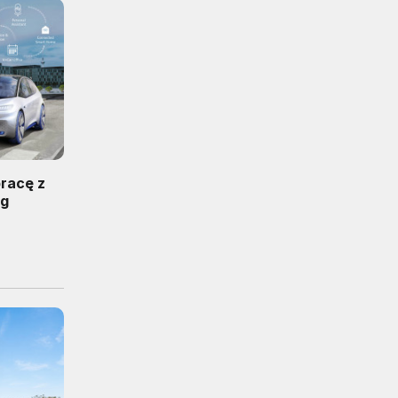
racę z
ug