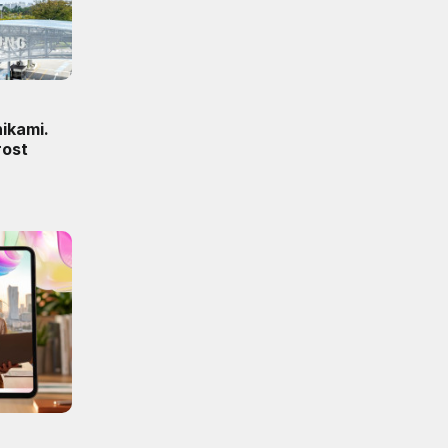
ikami.
rost