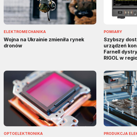
ELEKTROMECHANIKA
POMIARY
Wojna na Ukrainie zmieniła rynek
Szybszy dos
dronów
urządzeń kon
Farnell dyst
RIGOL w regi
OPTOELEKTRONIKA
PRODUKCJA ELE