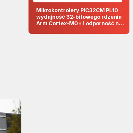
Mikrokontrolery PIC32CM PL10 -
wydajność 32-bitowego rdzenia
Arm Cortex-M0+ i odporność na
zakłócenia w projektach 5 V