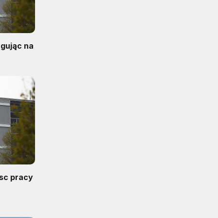
agując na
h
jsc pracy