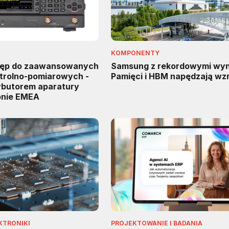
KOMPONENTY
tęp do zaawansowanych
Samsung z rekordowymi wyn
trolno-pomiarowych -
Pamięci i HBM napędzają wz
rybutorem aparatury
onie EMEA
KTRONIKI
PROJEKTOWANIE I BADANIA