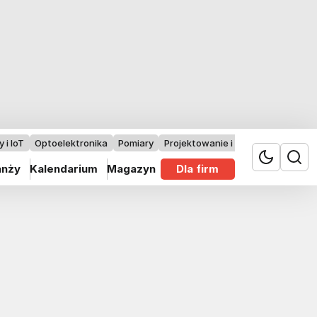
 i IoT
Optoelektronika
Pomiary
Projektowanie i badania
anży
Kalendarium
Magazyn
Dla firm