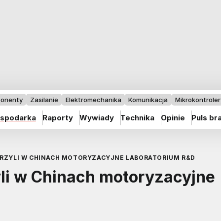
onenty
Zasilanie
Elektromechanika
Komunikacja
Mikrokontrolery
spodarka
Raporty
Wywiady
Technika
Opinie
Puls br
ORZYLI W CHINACH MOTORYZACYJNE LABORATORIUM R&D
li w Chinach motoryzacyjne