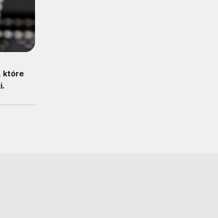
 które
i.