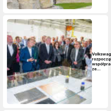
Volkswa
rozpoczą
współpra
ze
szwedzk
Northvol