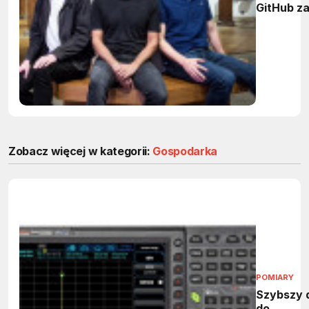
GitHub za
miliarda
dolarów
Zobacz więcej w kategorii:
Gospodarka
POMIARY
Szybszy 
do