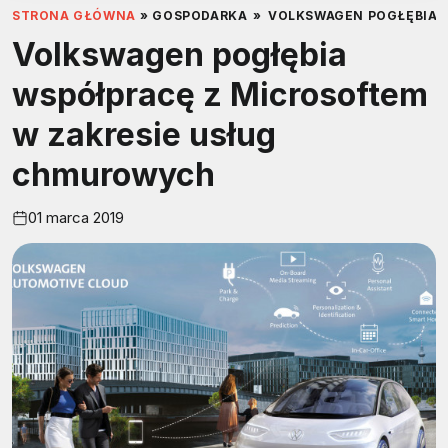
STRONA GŁÓWNA
»
GOSPODARKA
»
VOLKSWAGEN POGŁĘBIA 
Volkswagen pogłębia
współpracę z Microsoftem
w zakresie usług
chmurowych
01 marca 2019