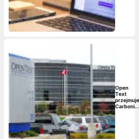
usługi w
chmurze
Open
Text
przejmuj
Carbonit
za prawi
800 mln
dolarów