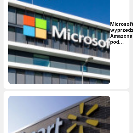
Microsof
wyprzed
Amazona
pod
względe
wartości
firmy