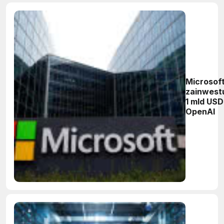
Microsof
zainwest
1 mld USD
OpenAI