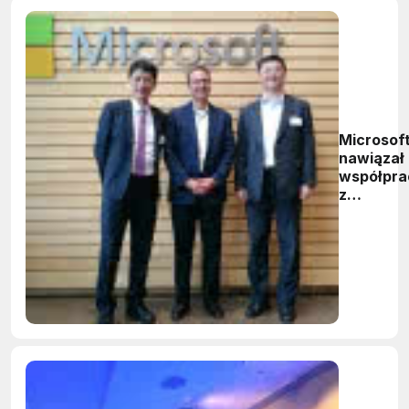
Microsof
nawiązał
współpra
z
tajwańsk
ITRI