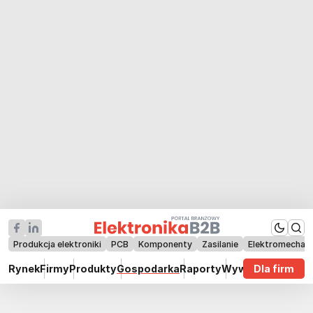
Produkcja elektroniki
PCB
Komponenty
Zasilanie
Elektromechan
Rynek
Firmy
Produkty
Gospodarka
Raporty
Wywiady
Dla firm
Technik