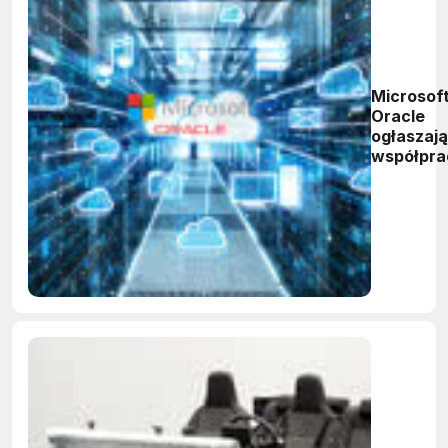
Microsoft
Oracle
ogłaszają
współpra