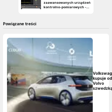
Powiązane treści
Volkswa
kupuje od
Volvo
szwedzk
firmę
Wireless