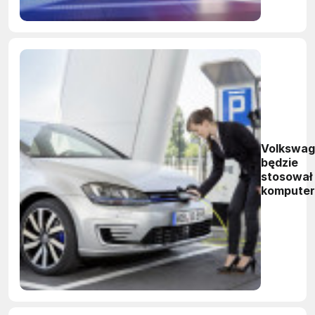
Volkswa
będzie
stosował
kompute
kwantow
do badan
baterii