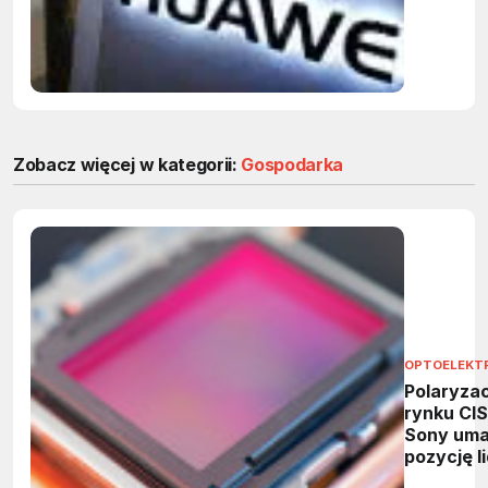
chipów
Zobacz więcej w kategorii:
Gospodarka
OPTOELEKT
Polaryzac
rynku CIS
Sony uma
pozycję l
a Chiny