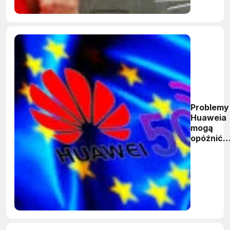
Problemy
Huaweia
mogą
opóźnić
wdrożeni
europejsk
sieci 5G