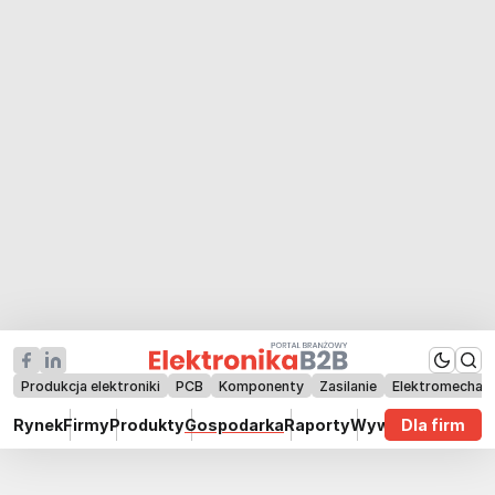
Produkcja elektroniki
PCB
Komponenty
Zasilanie
Elektromechan
Rynek
Firmy
Produkty
Gospodarka
Raporty
Wywiady
Dla firm
Technik