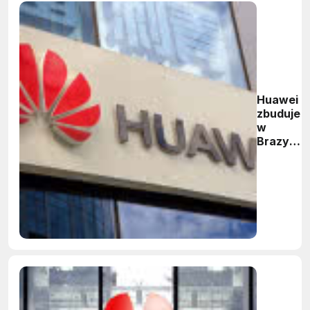
Huawei
zbuduje
w
Brazylii
fabrykę
za 800
mln
dolarów