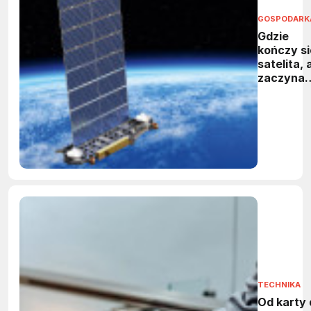
GOSPODARK
Gdzie
kończy si
satelita, 
zaczyna
kosmiczn
śmieć
TECHNIKA
Od karty 