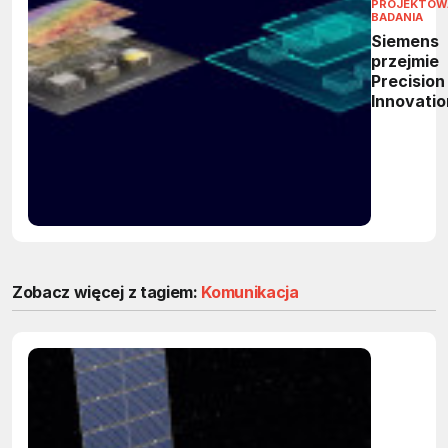
PROJEKTOWA
BADANIA
Siemens
przejmie
Precision
Innovatio
AI
przyspie
projekto
układów 
Zobacz więcej z tagiem:
Komunikacja