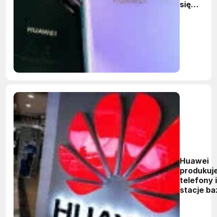
się
sprzedaż
smartfo
Huaweia
Huawei
produkuj
telefony i
stacje b
5G bez
amerykań