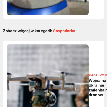
Zobacz więcej w kategorii:
Gospodarka
ELEKTROME
Wojna na
Ukrainie
zmieniła 
dronów