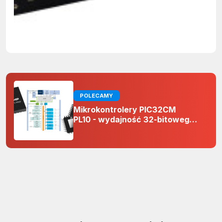
POLECAMY
Mikrokontrolery PIC32CM
PL10 - wydajność 32-bitowego
rdzenia Arm Cortex-M0+ i
odporność na zakłócenia w
projektach 5 V