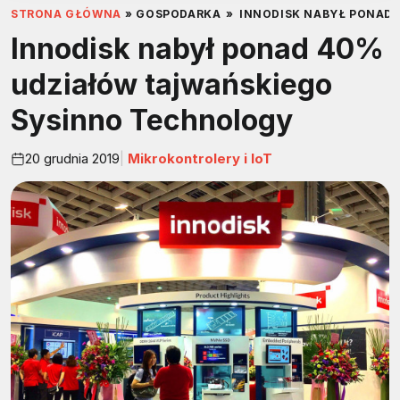
STRONA GŁÓWNA
»
GOSPODARKA
»
INNODISK NABYŁ PONAD
Innodisk nabył ponad 40%
udziałów tajwańskiego
Sysinno Technology
20 grudnia 2019
Mikrokontrolery i IoT