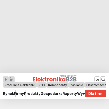
Produkcja elektroniki
PCB
Komponenty
Zasilanie
Elektromechan
Rynek
Firmy
Produkty
Gospodarka
Raporty
Wywiady
Dla firm
Technik