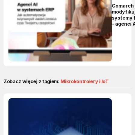
Comarch
modyfiku
systemy 
- agenci 
przejmą
powtarza
zadania 
firmach
Zobacz więcej z tagiem:
Mikrokontrolery i IoT