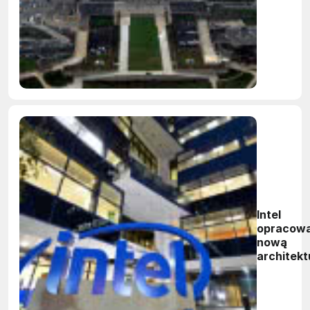
wartości 
mld dola
Intel
opracowa
nową
architekt
GPU do
obliczeń
HPC i AI