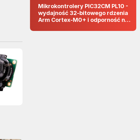
Mikrokontrolery PIC32CM PL10 -
wydajność 32-bitowego rdzenia
Arm Cortex-M0+ i odporność na
zakłócenia w projektach 5 V