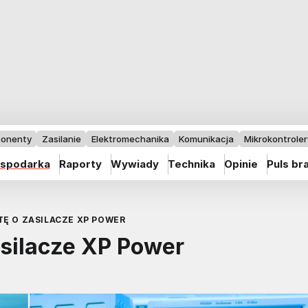
onenty
Zasilanie
Elektromechanika
Komunikacja
Mikrokontrolery
spodarka
Raporty
Wywiady
Technika
Opinie
Puls br
TĘ O ZASILACZE XP POWER
asilacze XP Power