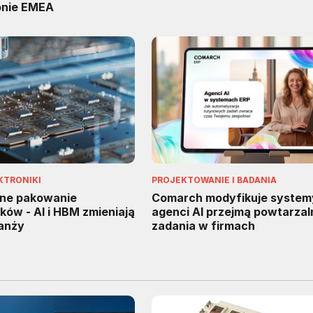
onie EMEA
KTRONIKI
PROJEKTOWANIE I BADANIA
ne pakowanie
Comarch modyfikuje system
ów - AI i HBM zmieniają
agenci AI przejmą powtarzal
ranży
zadania w firmach