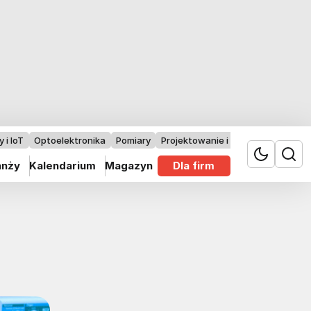
 i IoT
Optoelektronika
Pomiary
Projektowanie i badania
anży
Kalendarium
Magazyn
Dla firm