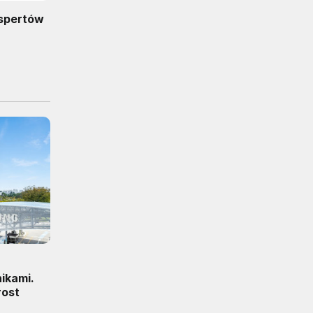
kspertów
ikami.
rost