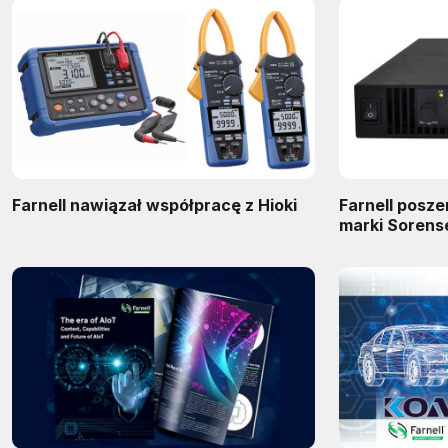
Farnell nawiązał współpracę z Hioki
Farnell posze
marki Sorens