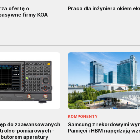
rza ofertę o
Praca dla inżyniera okiem e
pasywne firmy KOA
KOMPONENTY
tęp do zaawansowanych
Samsung z rekordowymi wyn
trolno-pomiarowych -
Pamięci i HBM napędzają wz
rybutorem aparatury