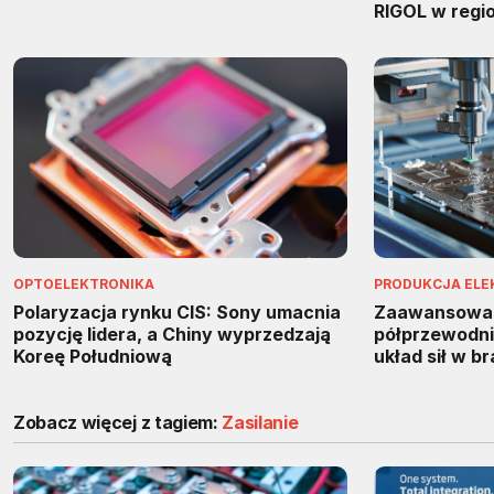
RIGOL w regi
OPTOELEKTRONIKA
PRODUKCJA ELE
Polaryzacja rynku CIS: Sony umacnia
Zaawansowa
pozycję lidera, a Chiny wyprzedzają
półprzewodnik
Koreę Południową
układ sił w b
Zobacz więcej z tagiem:
Zasilanie