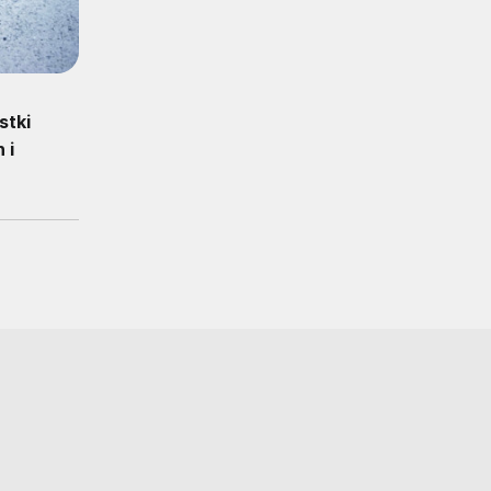
stki
 i