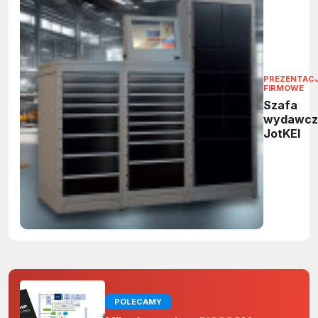
PREZENTAC
FIRMOWE
Szafa
wydawcz
JotKEl
POLECAMY