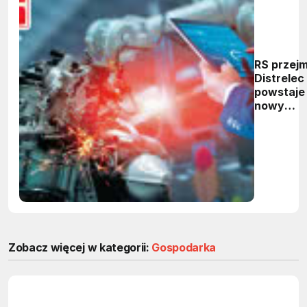
RS przej
Distrelec 
powstaje
nowy
potentat
dystrybuc
przemysł
Zobacz więcej w kategorii:
Gospodarka