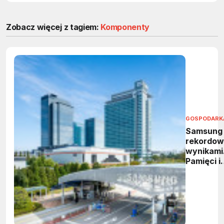
Zobacz więcej z tagiem:
Komponenty
GOSPODARK
Samsung
rekordow
wynikami
Pamięci i
HBM
napędzaj
wzrost