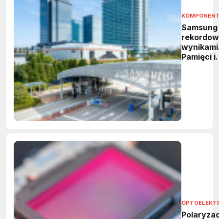
KOMPONEN
Samsung
rekordow
wynikami
Pamięci i
HBM
napędzaj
wzrost
OPTOELEKT
Polaryzac