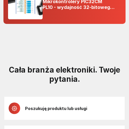
Mikrokontrolery PIC32CM
PL10 - wydajność 32-bitowego
rdzenia Arm Cortex-M0+ i
odporność na zakłócenia w
projektach 5 V
Cała branża elektroniki. Twoje
pytania.
Poszukuję produktu lub usługi