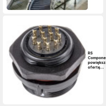
RS
Compone
powiększ
ofertę
złączy i k
marki RS 