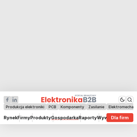
Produkcja elektroniki
PCB
Komponenty
Zasilanie
Elektromechan
Rynek
Firmy
Produkty
Gospodarka
Raporty
Wywiady
Dla firm
Technik